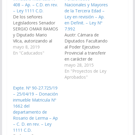
408 – Ap. – C.D. en rev.
Nacionales y Mayores
– Ley 1111 C.D.
de la Tercera Edad –
De los señores
Ley en revisión – Ap.
Legisladores Senador
en Definit. – Ley Nº
SERGIO OMAR RAMOS
7.992
y Diputado Mario
Auotr: Cámara de
Vilca, autorizando al
Diputados Facultando
Poder Ejecutivo a
mayo 8, 2019
al Poder Ejecutivo
transferir en carácter
En "Caducados"
Provincial a transferir
de donación fracción
en carácter de
del Inmueble Matrícula
donación a favor del
mayo 28, 2015
Nº 408 departamento
Centro de Jubilados y
En "Proyectos de Ley
Rosario de Lerma a
Pensionados
Aprobados"
favor del Centro de
Nacionales y Mayores
Expte. Nº 90-27.725/19
Jubilados y
de la Tercera Edad
– 25/04/19 – Donación
Pensionados
"General Manuel
inmueble Matricula Nº
Nacionales. (Expte. Nº
Belgrano", Personería
1662 del
90-27.785/19, a la
Jurídica N° 032/01, el
departamento de
Comisión de
inmueble identificado
Rosario de Lerma – Ap
Legislación General,
con la Matrícula N°
– C. D. en rev. – Ley
del Trabajo…
159.141, del
1111 C.D.
departamento Capital.