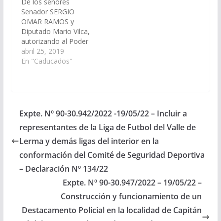
De los señores
(Expte. Nº…
Senador SERGIO
OMAR RAMOS y
Diputado Mario Vilca,
autorizando al Poder
Ejecutivo transferir en
abril 25, 2019
carácter de donación
En "Caducados"
inmueble Matricula Nº
1662 del
departamento de
Rosario de Lerma, con
el cargo de ser
Expte. Nº 90-30.942/2022 -19/05/22 – Incluir a
destinado a la
representantes de la Liga de Futbol del Valle de
construcción de un
cementerio municipal.
Lerma y demás ligas del interior en la
(Expte. Nº 90-
conformación del Comité de Seguridad Deportiva
27.725/19, a Comisión
– Declaración Nº 134/22
de Legislación General,
…
Expte. Nº 90-30.947/2022 – 19/05/22 –
Construcción y funcionamiento de un
Destacamento Policial en la localidad de Capitán