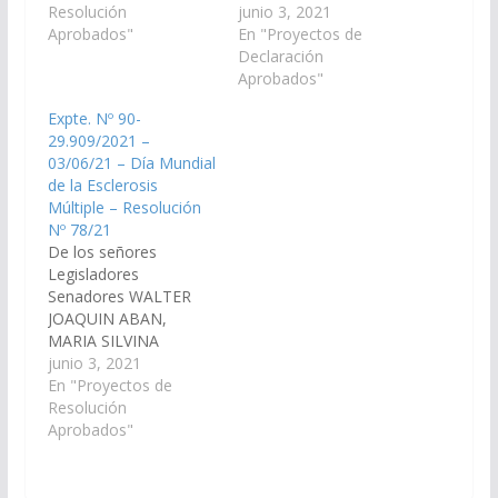
que a continuación se
Resolución
NICOLAS AMPUERO,
junio 3, 2021
consignan: Economía,
Aprobados"
MARTIN FELIPE
En "Proyectos de
Finanzas Públicas,
ARJONA, WALTER
Declaración
Hacienda y
HERNAN CRUZ, JUAN
Aprobados"
Presupuesto
CRUZ CURÁ, HECTOR
Expte. Nº 90-
ABILES, María Silvina.
DANIEL D´AURIA,
29.909/2021 –
SOTO, Jorge
GUILLERMO DURAND
03/06/21 – Día Mundial
Pablo. …
CORNEJO, MASHUR
de la Esclerosis
LAPAD, JAVIER
Múltiple – Resolución
ALBERTO MONICO
Nº 78/21
GRACIANO, HECTOR
De los señores
PABLO NOLASCO,
Legisladores
MANUEL OSCAR
Senadores WALTER
PAILLER, SERGIO
JOAQUIN ABAN,
OMAR RAMOS,
MARIA SILVINA
SERGIO RODRIGO
ABILÉS, CARLOS
junio 3, 2021
SALDAÑO, ROBERTO
NICOLAS AMPUERO,
En "Proyectos de
VASQUEZ
MARTIN FELIPE
Resolución
GARECA, CARLOS
ARJONA, WALTER
Aprobados"
ALBERTO ROSSO,…
HERNAN CRUZ, JUAN
CRUZ CURÁ, HECTOR
DANIEL D´AURIA,