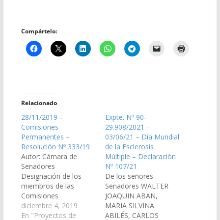
Compártelo:
Relacionado
28/11/2019 –
Expte. Nº 90-
Comisiones
29.908/2021 –
Permanentes –
03/06/21 – Día Mundial
Resolución Nº 333/19
de la Esclerosis
Autor: Cámara de
Múltiple – Declaración
Senadores
Nº 107/21
Designación de los
De los señores
miembros de las
Senadores WALTER
Comisiones
JOAQUIN ABAN,
Permanentes de la
diciembre 4, 2019
MARIA SILVINA
Cámara de Senadores,
En "Proyectos de
ABILÉS, CARLOS