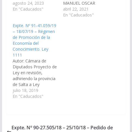
de la Ley 8.072 –
agosto 24, 2023
MANUEL OSCAR
Sistema de
En "Caducados"
PAILLER, JOSE
abril 22, 2021
Contrataciones de la
ANTONIO IBARRA,
En "Caducados"
Provincia. (Expte. Nº
HECTOR DANIEL D
Expte. Nº 91-41.059/19
90-32.137/2023, a la
´AURIA, JAVIER
– 18/07/19 – Régimen
Comisión de Obra
ALBERTO MONICO
de Promoción de la
Pública e Industria y a
GRACIANO, MARCELO
Economía del
la Comisión de
DURVAL GARCIA,
Conocimiento. Ley
Economía, Finanzas
SERGIO RODRIGO
1111
Públicas, Hacienda y
SALDAÑO,
Autor: Cámara de
Presupuesto). Ley
GUILLERMO DURAND
Diputados Proyecto de
1111,…
CORNEJO, ALFREDO
Ley en revisión,
FRANCISCO
adhiriendo la provincia
SANGUINO, HECTOR
de Salta a Ley
PABLO NOLASCO,
Nacional 27.506
julio 18, 2019
CARLOS ALBERTO
“Régimen de
En "Caducados"
ROSSO, JORGE PABLO
Promoción de la
SOTO, y ESTEBAN D
Economía del
´ANDREA CORNEJO,
Conocimiento”.(Expte.
GUILLERMO
Nº 91-41.059/19, a la
DURAND…
Comisión de
Expte. Nº 90-27.505/18 – 25/10/18 – Pedido de
Economía, Finanzas