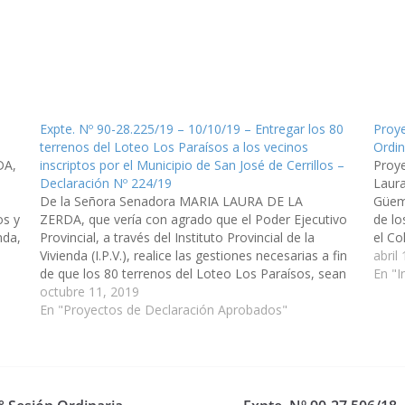
Expte. Nº 90-28.225/19 – 10/10/19 – Entregar los 80
Proye
terrenos del Loteo Los Paraísos a los vecinos
Ordin
DA,
inscriptos por el Municipio de San José de Cerrillos –
Proye
Declaración Nº 224/19
Laura
De la Señora Senadora MARIA LAURA DE LA
Güeme
os y
ZERDA, que vería con agrado que el Poder Ejecutivo
de lo
nda,
Provincial, a través del Instituto Provincial de la
el Co
Vivienda (I.P.V.), realice las gestiones necesarias a fin
demar
abril
de que los 80 terrenos del Loteo Los Paraísos, sean
veloc
En "I
destinados a los vecinos inscriptos por el Municipio…
octubre 11, 2019
En "Proyectos de Declaración Aprobados"