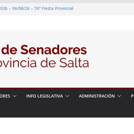
026 – 06/08/26 – 50º Fiesta Provincial
2026 – 06/08/26 – Primera Edición de
ción Secundaria, Puente de Unión
026 – 06/08/26 – Presentación del libro
ada del Dr. Víctor Alfredo Frías
026 – 06/08/26 – 82° Edición de la Expo
2026 – 06/08/26 – “Historia y memoria
ritorio del pueblo Kolla en el municipio de
ORES
INFO LEGISLATIVA
ADMINISTRACIÓN
P