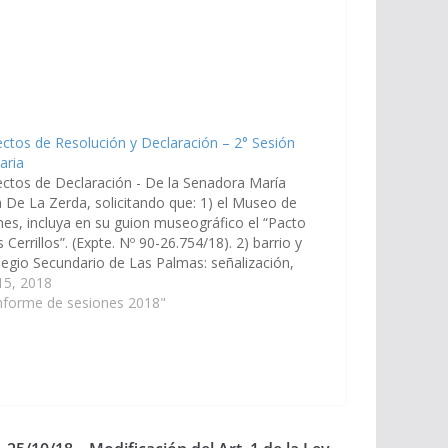
ctos de Resolución y Declaración – 2° Sesión
aria
ctos de Declaración - De la Senadora María
 De La Zerda, solicitando que: 1) el Museo de
s, incluya en su guion museográfico el “Pacto
s Cerrillos”. (Expte. Nº 90-26.754/18). 2) barrio y
legio Secundario de Las Palmas: señalización,
cación, y la construcción de reductores de
 15, 2018
idad.…
nforme de sesiones 2018"