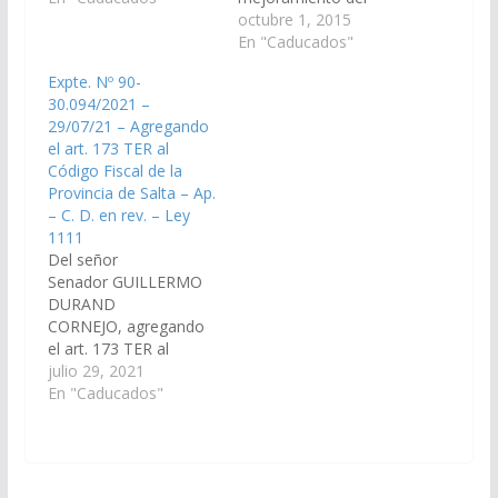
De Presupuestos
medio ambiente de la
octubre 1, 2015
Mínimos De
provincia de Salta, a
En "Caducados"
Protección Ambiental
través de la
Expte. Nº 90-
Para Control De
implementación de
30.094/2021 –
Actividades De
una política ambiental
29/07/21 – Agregando
Quema”. (Expte. Nº 90-
permanente, racional y
el art. 173 TER al
28.156/19, a la
sustentable para el
Código Fiscal de la
Comisión de Minería,
control, conservación y
Provincia de Salta – Ap.
Recursos Naturales y
preservación del
– C. D. en rev. – Ley
Medio Ambiente).
arbolado urbano
1111
Aprobado el
público. (Expte. N° 91-
Del señor
22/10/2020 Cámara de
34.457/15 - A la
Senador GUILLERMO
Diputados en…
Comisión…
DURAND
CORNEJO, agregando
el art. 173 TER al
Código Fiscal de la
julio 29, 2021
Provincia de Salta.
En "Caducados"
(Expte. Nº 90-
30.094/2021, a la
Comisión de
Legislación General,