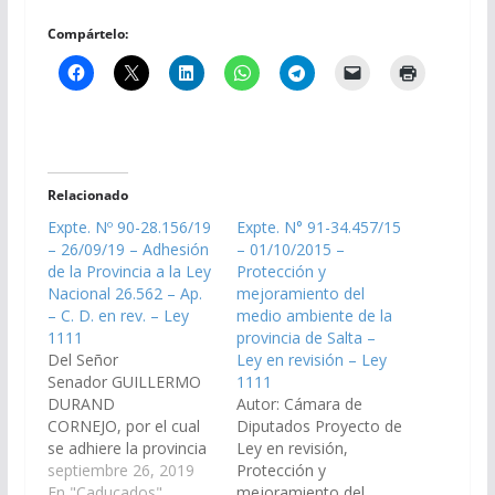
Compártelo:
Relacionado
Expte. Nº 90-28.156/19
Expte. N° 91-34.457/15
– 26/09/19 – Adhesión
– 01/10/2015 –
de la Provincia a la Ley
Protección y
Nacional 26.562 – Ap.
mejoramiento del
– C. D. en rev. – Ley
medio ambiente de la
1111
provincia de Salta –
Del Señor
Ley en revisión – Ley
Senador GUILLERMO
1111
DURAND
Autor: Cámara de
CORNEJO, por el cual
Diputados Proyecto de
se adhiere la provincia
Ley en revisión,
de Salta a la Ley
septiembre 26, 2019
Protección y
Nacional 26.562 “Ley
En "Caducados"
mejoramiento del