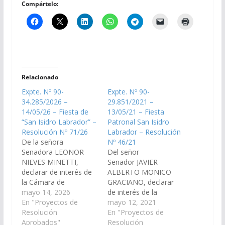
Compártelo:
Relacionado
Expte. Nº 90-
Expte. Nº 90-
34.285/2026 –
29.851/2021 –
14/05/26 – Fiesta de
13/05/21 – Fiesta
“San Isidro Labrador” –
Patronal San Isidro
Resolución Nº 71/26
Labrador – Resolución
De la señora
Nº 46/21
Senadora LEONOR
Del señor
NIEVES MINETTI,
Senador JAVIER
declarar de interés de
ALBERTO MONICO
la Cámara de
GRACIANO, declarar
Senadores la Fiesta
mayo 14, 2026
de interés de la
patronal de San Isidro
En "Proyectos de
Cámara de Senadores
mayo 12, 2021
Labrador, que se
Resolución
las Fiestas Patronales
En "Proyectos de
realizará el día 17 de
Aprobados"
en Honor a San Isidro
Resolución