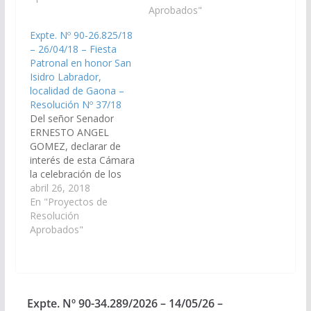
mayo del corriente
Labrador, patrono de
Aprobados"
año, en Las Lomitas,
la localidad de El
Expte. Nº 90-26.825/18
localidad de Campo
Potrero, a realizarse el
– 26/04/18 – Fiesta
Quijano, Dpto. de
día 15 de mayo en la
Patronal en honor San
Rosario de Lerma.
localidad de El Potrero.
Isidro Labrador,
(Expte. Nº 90-
(Expte. Nº 90-
localidad de Gaona –
34.285/2026, a la
29.851/2021, a la
Resolución Nº 37/18
Comisión…
Comisión de…
Del señor Senador
ERNESTO ANGEL
GOMEZ, declarar de
interés de esta Cámara
la celebración de los
actos y festejos de la
abril 26, 2018
Fiesta Patronal en
En "Proyectos de
honor San Isidro
Resolución
Labrador, a realizarse
Aprobados"
el día 15 de mayo del
corriente año de la
localidad de Gaona,
Departamento Anta.
(Expte. Nº 90-
Expte. Nº 90-34.289/2026 – 14/05/26 –