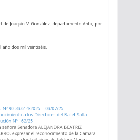
dad de Joaquín V. González, departamento Anta, por
 año dos mil veintiséis.
. Nº 90-33.614/2025 – 03/07/25 –
ocimiento a los Directores del Ballet Salta –
lución Nº 162/25
a señora Senadora ALEJANDRA BEATRIZ
RRO, expresar el reconocimiento de la Camara
nadores a los bailarines de folclore Marina