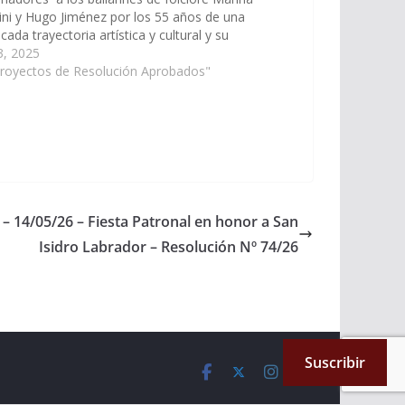
ni y Hugo Jiménez por los 55 años de una
cada trayectoria artística y cultural y su
uable contribución en la difusión de las danzas
 3, 2025
óricas de la provincia de…
Proyectos de Resolución Aprobados"
 – 14/05/26 – Fiesta Patronal en honor a San
Isidro Labrador – Resolución Nº 74/26
Suscribir