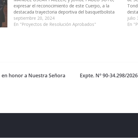
expresar el reconocimiento de este Cuerpo, a la
Tondi
destacada trayectoria deportiva del basquetbolista
desta
Ricardo Alberto De Cecco, en pro del afianzamiento
septiembre 20, 2024
inval
julio
de los valores deportivos de nuestra Provincia y…
En "Proyectos de Resolución Aprobados"
folcl
En "
ta en honor a Nuestra Señora
Expte. Nº 90-34.298/2026
eserved.
ess
.