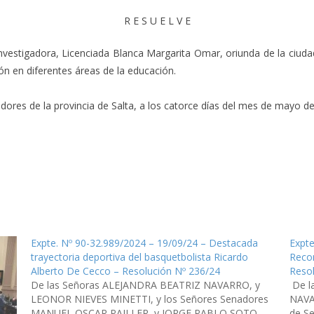
R E S U E L V E
 investigadora, Licenciada Blanca Margarita Omar, oriunda de la ciu
n en diferentes áreas de la educación.
res de la provincia de Salta, a los catorce días del mes de mayo del
Expte. Nº 90-32.989/2024 – 19/09/24 – Destacada
Expte
trayectoria deportiva del basquetbolista Ricardo
Recon
Alberto De Cecco – Resolución Nº 236/24
Reso
De las Señoras ALEJANDRA BEATRIZ NAVARRO, y
De l
LEONOR NIEVES MINETTI, y los Señores Senadores
NAVA
MANUEL OSCAR PAILLER, y JORGE PABLO SOTO,
de Se