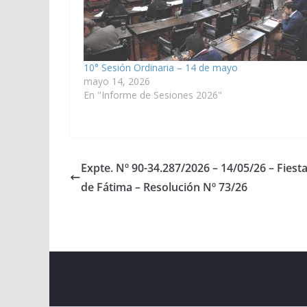
10° Sesión Ordinaria – 14 de mayo
mayo 14, 2026
En "Informe de Sesiones 2026"
Expte. Nº 90-34.287/2026 – 14/05/26 – Fies
de Fátima – Resolución Nº 73/26
Copyright © 2026
Cámara de Senadores
. All rights r
Theme:
ColorMag
by ThemeGrill. Powered by
WordPr