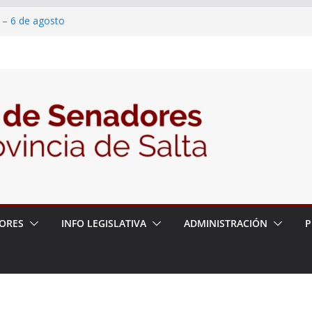
 – 6 de agosto
 un proyecto de ley para proteger a los
acoso y la violencia en las redes
/2026 – 06/08/26 – Fiesta patronal San
/2026 – 06/08/26 – Créase el Ente Salteño
rol Vegetal
ORES
INFO LEGISLATIVA
ADMINISTRACIÓN
P