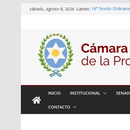
Skip
Latest:
18° Sesión Ordinaria
sábado, agosto 8, 2026
to
30/07/2026
El Senado trabaja en
content
estudiantes del ciber
Expte. N° 90-34.517
Roque
Expte. Nº 90-34.516
de Protección y Cont
INICIO
INSTITUCIONAL
SENAD
CONTACTO