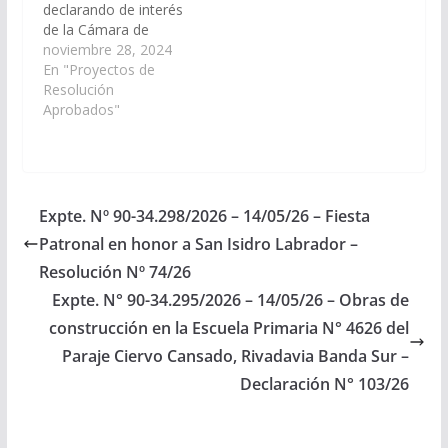
declarando de interés
de la Cámara de
Senadores la fiesta
noviembre 28, 2024
patronal del municipio
En "Proyectos de
de Tolar Grande en
Resolución
honor a la Virgen del
Aprobados"
Valle, a realizarse el 8
de diciembre del
corriente año en la
localidad Homónima,
departamento Los
Expte. Nº 90-34.298/2026 – 14/05/26 – Fiesta
Andes. (Expte. Nº 90-
Patronal en honor a San Isidro Labrador –
33.236/2024, a la
Comisión…
Resolución Nº 74/26
Expte. N° 90-34.295/2026 – 14/05/26 – Obras de
construcción en la Escuela Primaria N° 4626 del
Paraje Ciervo Cansado, Rivadavia Banda Sur –
Declaración N° 103/26