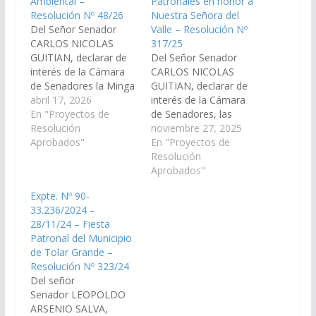
Ambiental –
Patronales en honor a
Resolución Nº 48/26
Nuestra Señora del
Del Señor Senador
Valle – Resolución Nº
CARLOS NICOLAS
317/25
GUITIAN, declarar de
Del Señor Senador
interés de la Cámara
CARLOS NICOLAS
de Senadores la Minga
GUITIAN, declarar de
Ambiental que se
abril 17, 2026
interés de la Cámara
realiza los días 21 y 22
En "Proyectos de
de Senadores, las
de abril del corriente
Resolución
actividades a realizarse
noviembre 27, 2025
año en Tolar Grande
Aprobados"
en el marco de las
En "Proyectos de
departamento Los
fiestas patronales en
Resolución
Andes, iniciativa
honor a Nuestra
Aprobados"
comunitaria destinada
Señora del Valle, a
Expte. Nº 90-
a promover la limpieza
celebrarse el día 08 de
33.236/2024 –
del entorno y la
Diciembre del corriente
28/11/24 – Fiesta
concientización
año, en la localidad de
Patronal del Municipio
ambiental. (Expte…
Tolar Grande,
de Tolar Grande –
departamento Los…
Resolución Nº 323/24
Del señor
Senador LEOPOLDO
ARSENIO SALVA,