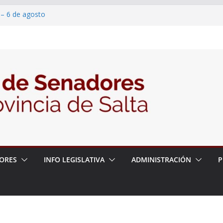
 – 6 de agosto
 un proyecto de ley para proteger a los
acoso y la violencia en las redes
2026 – 06/08/26 – Fiesta patronal San
2026 – 06/08/26 – Créase el Ente Salteño
rol Vegetal
ORES
INFO LEGISLATIVA
ADMINISTRACIÓN
P