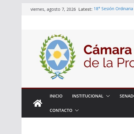
Skip
Latest:
18° Sesión Ordinaria
viernes, agosto 7, 2026
to
30/07/2026
El Senado trabaja en
content
estudiantes del ciber
Expte. N° 90-34.517/
Roque
Expte. Nº 90-34.516/
de Protección y Cont
INICIO
INSTITUCIONAL
SENAD
CONTACTO