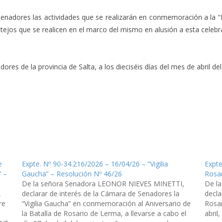
Senadores las actividades que se realizarán en conmemoración a la “B
estejos que se realicen en el marco del mismo en alusión a esta cele
es de la provincia de Salta, a los dieciséis días del mes de abril del 
e
Expte. Nº 90-34.216/2026 – 16/04/26 – “Vigilia
Expte
” –
Gaucha” – Resolución Nº 46/26
Rosar
De la señora Senadora LEONOR NIEVES MINETTI,
De l
,
declarar de interés de la Cámara de Senadores la
decla
re
“Vigilia Gaucha” en conmemoración al Aniversario de
Rosar
la Batalla de Rosario de Lerma, a llevarse a cabo el
abril