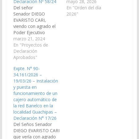
Declaración Nº 58/24
Resolución de los
mayo 28, 2026
Del señor
señores Senadores
En "Orden del día
Senador DIEGO
ENRIQUE CORNEJO y
2026"
EVARISTO CARI,
MANUEL PAILLER,
viendo con agrado el
declarando de interés
Poder Ejecutivo
de esta Cámara las
Provincial, a través de
marzo 21, 2024
actividades del Museo
los organismos
En "Proyectos de
étnico escolar “Dr.
competentes,
Declaración
Augusto Raúl
disponga las medidas y
Aprobados"
Cortázar”, ubicado en
recursos necesarios
la Institución Educativa
Expte. N° 90-
para las obras de
del mismo nombre,
34.161/2026 –
defensa y
sito en Salta
19/03/26 – Instalación
encauzamiento del rio
Capital. Expte.…
y puesta en
Guachipas, en el
funcionamiento de un
departamento
cajero automático de
homónimo, para los
la red Banelco en la
arroyos Molino, Florida
localidad Guachipas –
y Chaguará. (Expte. Nº
Declaración N° 17/26
90-32.559/2024, a la…
Del Seños Senador
DIEGO EVARISTO CARI
que vería con agrado