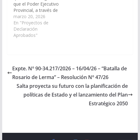
que el Poder Ejecutivo
Provincial, a través de
los organismos
marzo 20, 2026
competentes, realice
En "Proyectos de
las gestiones que
Declaración
correspondan ante las
Aprobados"
autoridades del Banco
Macro S.A., para la
instalación y puesta en
funcionamiento de un
cajero automático de
Expte. Nº 90-34.217/2026 – 16/04/26 – “Batalla de
la red Banelco en la…
Rosario de Lerma” – Resolución Nº 47/26
Salta proyecta su futuro con la planificación de
políticas de Estado y el lanzamiento del Plan
Estratégico 2050