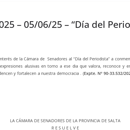
025 – 05/06/25 – “Día del Peri
 interés de la Cámara de Senadores al “Día del Periodista” a conme
presiones alusivas en torno a ese dia que valora, reconoce y enal
encen y fortalecen a nuestra democracia . (
Expte. Nº 90-33.532/20
LA CÁMARA DE SENADORES DE LA PROVINCIA DE SALTA
R E S U E L V E