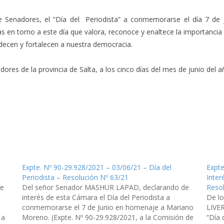
 de Senadores, el “Día del Periodista” a conmemorarse el día 7 
 en torno a este día que valora, reconoce y enaltece la importancia d
decen y fortalecen a nuestra democracia.
res de la provincia de Salta, a los cinco días del mes de junio del añ
Expte. Nº 90-29.928/2021 – 03/06/21 – Día del
Expte
Periodista – Resolución Nº 63/21
Inter
de
Del señor Senador MASHUR LAPAD, declarando de
Resol
interés de esta Cámara el Día del Periodista a
De l
conmemorarse el 7 de Junio en homenaje a Mariano
LIVER
 a
Moreno. (Expte. Nº 90-29.928/2021, a la Comisión de
“Día 