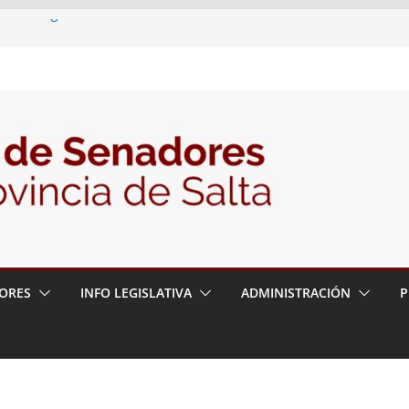
 – 6 de agosto
 un proyecto de ley para proteger a los
acoso y la violencia en las redes
/2026 – 06/08/26 – Fiesta patronal San
/2026 – 06/08/26 – Créase el Ente Salteño
rol Vegetal
ORES
INFO LEGISLATIVA
ADMINISTRACIÓN
P