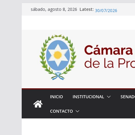
Skip
Latest:
18° Sesión Ordinaria
sábado, agosto 8, 2026
to
30/07/2026
El Senado trabaja en
content
estudiantes del ciber
Expte. N° 90-34.517
Roque
Expte. Nº 90-34.516
de Protección y Cont
INICIO
INSTITUCIONAL
SENAD
CONTACTO