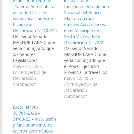
y funcionamiento de
instalación y
“Cajeros Automáticos
funcionamiento de una
de la Red Link” en
Sucursal del Banco
varias localidades de
Macro con más
Rivadavia –
Cajeros Automáticos
Declaración N° 107/26
en el Municipio de
Del señor Senador
Santa Victoria Este –
MASHUR LAPAD, que
Declaración N° 72/25
vería con agrado que
Del señor Senador
los Señores
MASHUR LAPAD, que
Legisladores
vería con agrado que
Nacionales por Salta y
mayo 21, 2026
el Poder Ejecutivo
el Poder Ejecutivo
En "Proyectos de
Provincial, a través los
Provincial, gestionen
Declaración
organismos que
mayo 22, 2025
ante las Autoridades
Aprobados"
correspondan, arbitren
En "Proyectos de
del Banco de la Nación
las medidas que
Declaración
Argentina, las medidas
resulten necesarias, a
Aprobados"
que resulten
los fines que se
Expte. Nº 90-
necesarias, a los fines
disponga la instalación
30.785/2022 –
que se disponga la
y funcionamiento de
31/03/22 – Instalación
instalación y
una Sucursal del Banco
y funcionamiento de
funcionamiento de
Macro con más
cajeros automáticos
“Cajeros Automáticos
Cajeros Automaticos