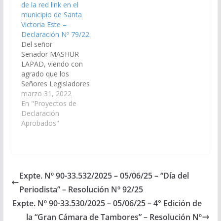
de la red link en el
de…
en el Municipio de…
municipio de Santa
Victoria Este –
Declaración Nº 79/22
Del señor
Senador MASHUR
LAPAD, viendo con
agrado que los
Señores Legisladores
Nacionales por la
marzo 31, 2022
provincia de Salta,
En "Proyectos de
arbitren y gestionen
Declaración
ante el Poder Ejecutivo
Aprobados"
Nacional y las
Autoridades del Banco
de la Nación Argentina,
las medidas que
resulten necesarias, a
Expte. Nº 90-33.532/2025 – 05/06/25 – “Día del
los fines que se
Periodista” – Resolución Nº 92/25
disponga la instalación
y funcionamiento de…
Expte. Nº 90-33.530/2025 – 05/06/25 – 4° Edición de
la “Gran Cámara de Tambores” – Resolución Nº