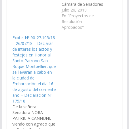
Cámara de Senadores
los actos y festejos en
julio 26, 2018
Honor al Santo
En "Proyectos de
Patrono San Roque
Resolución
Montpellier, que se
Aprobados"
llevarán a cabo en la
Expte. Nº 90-27.105/18
ciudad de Embarcación
– 26/07/18 – Declarar
el día 16 de agosto del
de interés los actos y
corriente año. (Expte.
festejos en Honor al
Nº 90-27.106/18, a la
Santo Patrono San
Comisión…
Roque Montpellier, que
se llevarán a cabo en
la ciudad de
Embarcación el día 16
de agosto del corriente
año – Declaración Nº
175/18
De la señora
Senadora NORA
PATRICIA CANNUNI,
viendo con agrado que