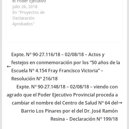
el Poder Ejecutivo
Provincial, declare de
julio 26, 2018
interés los actos y
En "Proyectos de
festejos en Honor al
Declaración
Santo Patrono San
Aprobados"
Roque Montpellier, que
se llevarán a cabo en
la ciudad de
Embarcación el día 16
de agosto del corriente
Expte. Nº 90-27.116/18 – 02/08/18 – Actos y
año. (Expte. Nº 90-
festejos en conmemoración por los “50 años de la
27.105/18, A…
Escuela Nº 4.154 Fray Francisco Victoria” –
Resolución Nº 216/18
Expte. Nº 90-27.148/18 – 02/08/18 – viendo con
agrado que el Poder Ejecutivo Provincial proceda a
cambiar el nombre del Centro de Salud Nº 64 del
Barrio Los Pinares por el del Dr. José Ramón
Resina – Declaración Nº 199/18