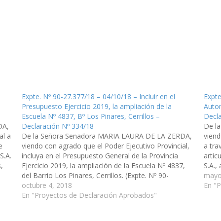
Expte. Nº 90-27.377/18 – 04/10/18 – Incluir en el
Expte
Presupuesto Ejercicio 2019, la ampliación de la
Autom
Escuela Nº 4837, Bº Los Pinares, Cerrillos –
Decla
DA,
Declaración Nº 334/18
De l
al a
De la Señora Senadora MARIA LAURA DE LA ZERDA,
viend
e
viendo con agrado que el Poder Ejecutivo Provincial,
a tra
S.A.
incluya en el Presupuesto General de la Provincia
artic
,
Ejercicio 2019, la ampliación de la Escuela Nº 4837,
S.A.,
del Barrio Los Pinares, Cerrillos. (Expte. Nº 90-
los f
mayo
27.377/18, a la Comisión de Obras Públicas e
octubre 4, 2018
Entid
En "
Industria). Declaración Nº 334/18…
En "Proyectos de Declaración Aprobados"