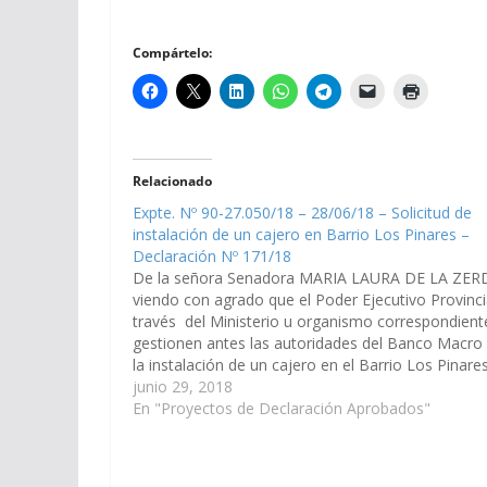
Compártelo:
Relacionado
Expte. Nº 90-27.050/18 – 28/06/18 – Solicitud de
instalación de un cajero en Barrio Los Pinares –
Declaración Nº 171/18
De la señora Senadora MARIA LAURA DE LA ZER
viendo con agrado que el Poder Ejecutivo Provinci
través del Ministerio u organismo correspondient
gestionen antes las autoridades del Banco Macro 
la instalación de un cajero en el Barrio Los Pinares
zona Ruta 26, Jurisdiccion Municipio de San José…
junio 29, 2018
En "Proyectos de Declaración Aprobados"