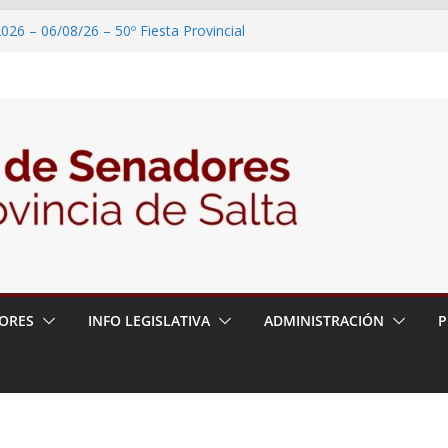
026 – 06/08/26 – 50º Fiesta Provincial
2026 – 06/08/26 – Primera Edición de
ción Secundaria, Puente de Unión
026 – 06/08/26 – Presentación del libro
ada del Dr. Víctor Alfredo Frías
026 – 06/08/26 – 82° Edición de la Expo
2026 – 06/08/26 – “Historia y memoria
ritorio del pueblo Kolla en el municipio de
ORES
INFO LEGISLATIVA
ADMINISTRACIÓN
P