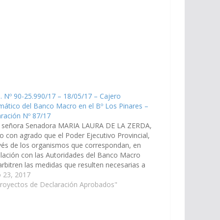
. Nº 90-25.990/17 – 18/05/17 – Cajero
ático del Banco Macro en el Bº Los Pinares –
ración Nº 87/17
a señora Senadora MARIA LAURA DE LA ZERDA,
o con agrado que el Poder Ejecutivo Provincial,
vés de los organismos que correspondan, en
ulación con las Autoridades del Banco Macro
 arbitren las medidas que resulten necesarias a
ines que se instale un Cajero Automático de esa
 23, 2017
ad Bancaria,…
Proyectos de Declaración Aprobados"