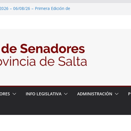
2026 – 06/08/26 – Primera Edición de
ación Secundaria, Puente de Unión
 un proyecto de ley para proteger a los
acoso y la violencia en las redes
2026 – 06/08/26 – Fiesta patronal San
2026 – 06/08/26 – Créase el Ente Salteño
rol Vegetal
 – 6 de agosto
ORES
INFO LEGISLATIVA
ADMINISTRACIÓN
P