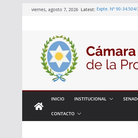
Skip
Latest:
Expte. Nº 90-34.504/
viernes, agosto 7, 2026
to
“Olimpiadas de Educ
Educativa”
content
El Senado trabaja en
estudiantes del ciber
Expte. N° 90-34.517/
Roque
Expte. Nº 90-34.516/
de Protección y Cont
18° Sesión Ordinaria
INICIO
INSTITUCIONAL
SENAD
CONTACTO