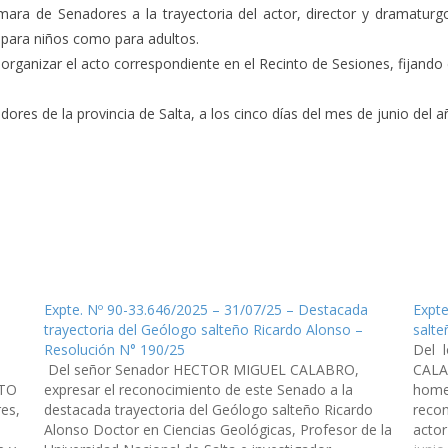
ámara de Senadores a la trayectoria del actor, director y dramatur
 para niños como para adultos.
a organizar el acto correspondiente en el Recinto de Sesiones, fijando d
res de la provincia de Salta, a los cinco días del mes de junio del añ
Expte. Nº 90-33.646/2025 – 31/07/25 – Destacada
Expte
trayectoria del Geólogo salteño Ricardo Alonso –
salte
Resolución N° 190/25
Del 
Del señor Senador HECTOR MIGUEL CALABRO,
CALA
STO
expresar el reconocimiento de este Senado a la
homen
res,
destacada trayectoria del Geólogo salteño Ricardo
recon
Alonso Doctor en Ciencias Geológicas, Profesor de la
actor