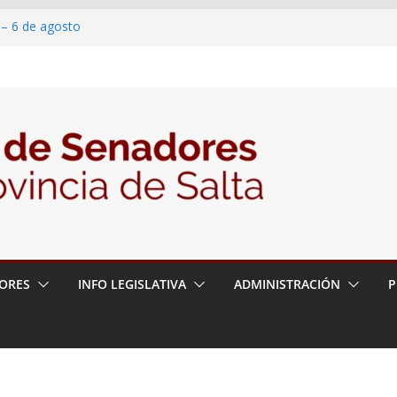
 – 6 de agosto
 un proyecto de ley para proteger a los
acoso y la violencia en las redes
2026 – 06/08/26 – Fiesta patronal San
2026 – 06/08/26 – Créase el Ente Salteño
rol Vegetal
ORES
INFO LEGISLATIVA
ADMINISTRACIÓN
P