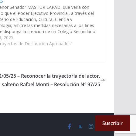
25
señor Senador MASHUR LAPAD, que vería con
o que el Poder Ejecutivo Provincial, a través del
terio de Educación, Cultura, Ciencia y
logía; arbitre las medidas necesarias a los fines
e disponga la creación de un Colegio Secundario
al para adultos en la Comunidad originaria de
 3, 2025
entes de…
Proyectos de Declaración Aprobados"
/05/25 – Reconocer la trayectoria del actor,
 salteño Rafael Monti – Resolución Nº 97/25
Suscribir