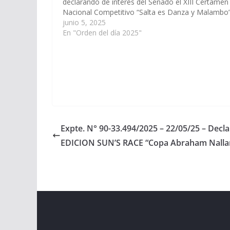
declarando de interés del Senado el XIII Certamen
Nacional Competitivo “Salta es Danza y Malambo”
desarrollarse el día 14 de junio del corriente año e
junio 5, 2025
Centro de…
En "Orden del día 2025"
Expte. N° 90-33.494/2025 – 22/05/25 – Declar
EDICION SUN’S RACE “Copa Abraham Nallar”
Copyright © 2026
Cámara de Senadores
. All rights r
Theme:
ColorMag
by ThemeGrill. Powered by
WordPr