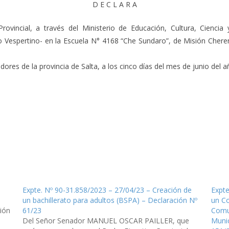
D E C L A R A
ovincial, a través del Ministerio de Educación, Cultura, Ciencia
 Vespertino- en la Escuela N° 4168 “Che Sundaro”, de Misión Cheren
res de la provincia de Salta, a los cinco días del mes de junio del añ
Expte. Nº 90-31.858/2023 – 27/04/23 – Creación de
Expte
un bachillerato para adultos (BSPA) – Declaración Nº
un Co
ción
61/23
Comun
Del Señor Senador MANUEL OSCAR PAILLER, que
Munic