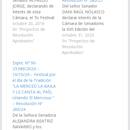
Senador ALFREDO
Resolución Nº 280/25
JORGE, declarando de
Del señor Senador
Interés de esta
DANI RAÚL NOLASCO
Cámara, el 7o Festival
declarar interés de la
del día de la Tradición
octubre 20, 2016
Cámara de Senadores
y el 4o Encuentro
En "Proyectos de
la XVII Edición del
Nacional de Danzas
Resolución
Festival por el día de la
octubre 31, 2025
Folklóricas Argentinas
Aprobados"
Tradición "LA MERCED
En "Proyectos de
"La Merced le baila y
LE BAILA Y LE CANTA
Resolución
canta al País y uniendo
AL PAÍS, UNIENDO EL
Aprobados"
el MERCOSUR", a
MERCOSUR", que se
Expte. Nº 90-
llevarse a cabo el día
llevará a cabo los días
33.086/2024 –
12 de noviembre del
7 Y 8 de noviembre del
10/10/24 – Festival por
corriente año, en…
corriente…
el día de la Tradición
“LA MERCED LA BAILA
Y LE CANTA AL PAÍS,
Uniendo El Mercosur ”
– Resolución Nº
260/24
De la Señora Senadora
ALEJANDRA BEATRIZ
NAVARRO y los