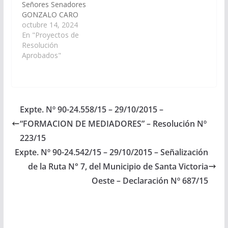
Señores Senadores
GONZALO CARO
DAVALOS Y DANI
octubre 14, 2024
RAUL NOLASCO,
En "Proyectos de
declarar de interés de
Resolución
Senado al Festival por
Aprobados"
el día de la Tradición
"LA MERCED LA BAILA
Y LE CANTA AL PAÍS,
Uniendo El Mercosur "
edición XVI, organizado
Expte. Nº 90-24.558/15 – 29/10/2015 –
por el Ballet…
“FORMACION DE MEDIADORES” – Resolución Nº
223/15
Expte. Nº 90-24.542/15 – 29/10/2015 – Señalización
de la Ruta N° 7, del Municipio de Santa Victoria
Oeste – Declaración Nº 687/15