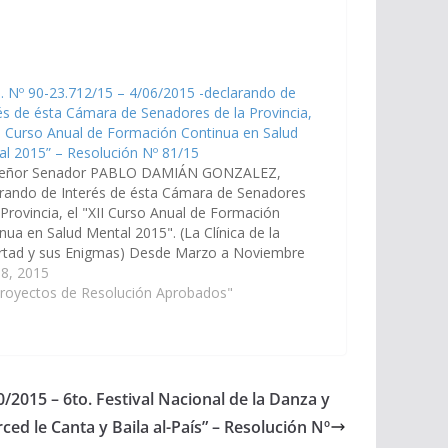
. Nº 90-23.712/15 – 4/06/2015 -declarando de
és de ésta Cámara de Senadores de la Provincia,
II Curso Anual de Formación Continua en Salud
l 2015” – Resolución Nº 81/15
señor Senador PABLO DAMIÁN GONZALEZ,
rando de Interés de ésta Cámara de Senadores
 Provincia, el "XII Curso Anual de Formación
nua en Salud Mental 2015". (La Clínica de la
rtad y sus Enigmas) Desde Marzo a Noviembre
te año Organiza el Colegio de Psicólogos de
 8, 2015
a…
Proyectos de Resolución Aprobados"
0/2015 – 6to. Festival Nacional de la Danza y
ced le Canta y Baila al-País” – Resolución Nº