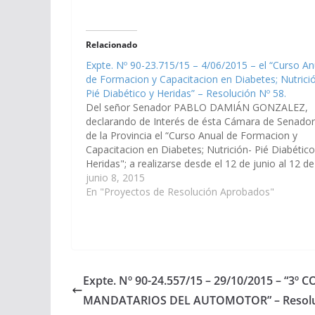
Relacionado
Expte. Nº 90-23.715/15 – 4/06/2015 – el “Curso An
de Formacion y Capacitacion en Diabetes; Nutrici
Pié Diabético y Heridas” – Resolución Nº 58.
Del señor Senador PABLO DAMIÁN GONZALEZ,
declarando de Interés de ésta Cámara de Senado
de la Provincia el “Curso Anual de Formacion y
Capacitacion en Diabetes; Nutrición- Pié Diabético
Heridas"; a realizarse desde el 12 de junio al 12 de
diciembre del cte. año. Organiza la Fundación Esc
junio 8, 2015
para…
En "Proyectos de Resolución Aprobados"
Expte. Nº 90-24.557/15 – 29/10/2015 – “3
MANDATARIOS DEL AUTOMOTOR” – Resoluc