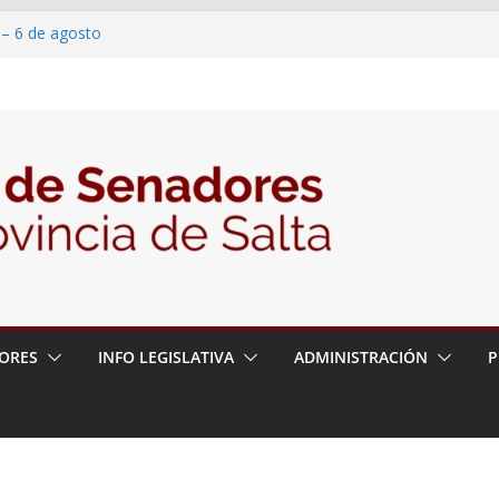
 – 6 de agosto
 un proyecto de ley para proteger a los
acoso y la violencia en las redes
2026 – 06/08/26 – Fiesta patronal San
2026 – 06/08/26 – Créase el Ente Salteño
rol Vegetal
ORES
INFO LEGISLATIVA
ADMINISTRACIÓN
P