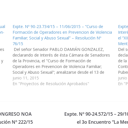
ual
Expte. Nº 90-23.734/15 – 11/06/2015 – “Curso de
Expte
ón-
Formación de Operadores en Prevencion de Violencia
Inter
Familiar; Social y Abuso Sexual” – Resolución Nº
el “X
76/15
Menta
res
Del señor Senador PABLO DAMIÁN GONZALEZ,
Del 
declarando de Interés de ésta Cámara de Senadores
decla
 y
de la Provincia, el "Curso de Formación de
de la
Operadores en Prevencion de Violencia Familiar;
Conti
uela
Social y Abuso Sexual"; arealizarse desde el 13 de
Pube
junio al 13 de agosto del cte. año. Organiza
junio 11, 2015
del c
junio
Fundación Lapacho.(Expte. Nº 90-23.734/15…
En "Proyectos de Resolución Aprobados"
Salt
En "
º CONGRESO NOA
Expte. Nº 90-24.572/15 – 29/1
ión Nº 222/15
el 3o Encuentro “La Mer