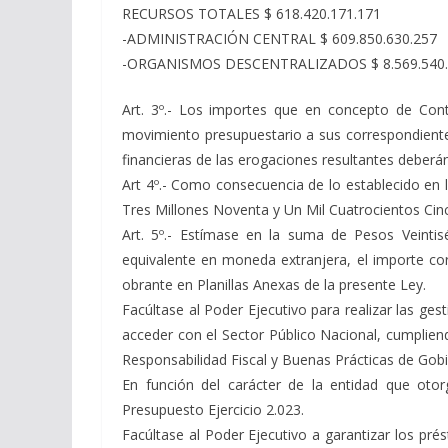
RECURSOS TOTALES $ 618.420.171.171
-ADMINISTRACIÓN CENTRAL $ 609.850.630.257
-ORGANISMOS DESCENTRALIZADOS $ 8.569.540
Art. 3º.- Los importes que en concepto de Contr
movimiento presupuestario a sus correspondientes
financieras de las erogaciones resultantes deberá
Art 4º.- Como consecuencia de lo establecido en l
Tres Millones Noventa y Un Mil Cuatrocientos Cinc
Art. 5º.- Estímase en la suma de Pesos Veintis
equivalente en moneda extranjera, el importe corr
obrante en Planillas Anexas de la presente Ley.
Facúltase al Poder Ejecutivo para realizar las ge
acceder con el Sector Público Nacional, cumpliend
Responsabilidad Fiscal y Buenas Prácticas de Gobi
En función del carácter de la entidad que otor
Presupuesto Ejercicio 2.023.
Facúltase al Poder Ejecutivo a garantizar los pré