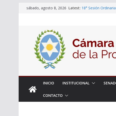
Skip
Latest:
18° Sesión Ordinaria
sábado, agosto 8, 2026
to
30/07/2026
El Senado trabaja en
content
estudiantes del ciber
Expte. N° 90-34.517
Roque
Expte. Nº 90-34.516
de Protección y Cont
INICIO
INSTITUCIONAL
SENAD
CONTACTO