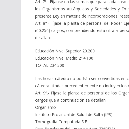
Art. 7º.- Fíjanse en las sumas que para cada caso 
los Organismos Autárquicos y Sociedades y Empr
presente Ley en materia de incorporaciones, rees
Art. 8º.- Fíjase la planta de personal del Poder
(60.256) cargos, comprendiendo esta cifra al perso
detallan:
Educación Nivel Superior 20.200
Educación Nivel Medio 214.100
TOTAL 234.300
Las horas cátedra no podrán ser convertidas en ca
cátedra citadas precedentemente no incluyen los c
Art. 9º.- Fíjase la planta de personal de los O
cargos que a continuación se detallan:
Organismo 
Instituto Provincial de Salud de Salta
Tomografía Computada 
Ente Regulador del Juego de Azar (EN