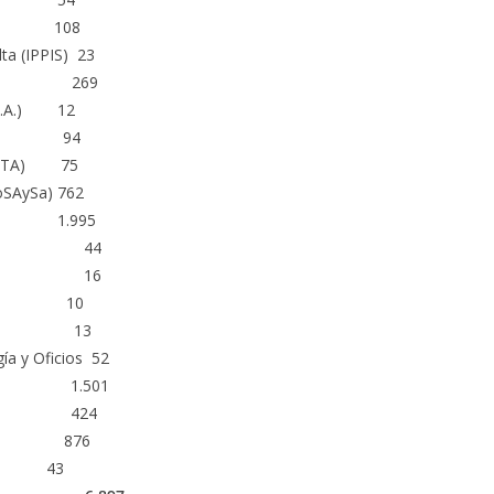
NRESP) 108
lta (IPPIS) 23
ovincia 269
a S.A.) 12
 (AMT) 94
(SAETA) 75
oSAySa) 762
S.E. 1.995
 S.E. 44
estal 16
riales 10
 S.E. 13
gía y Oficios 52
o 1.501
via 424
etán 876
s S.E. 43