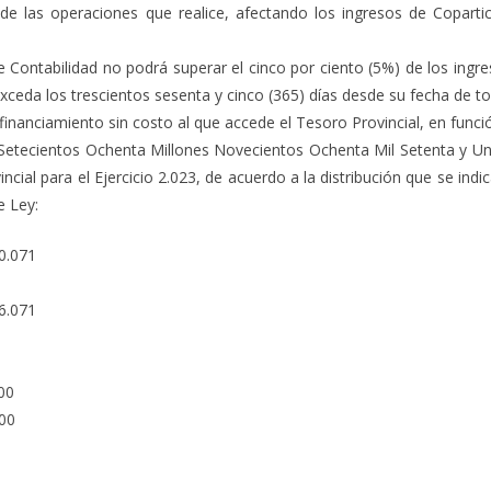
de las operaciones que realice, afectando los ingresos de Coparti
de Contabilidad no podrá superar el cinco por ciento (5%) de los ing
ceda los trescientos sesenta y cinco (365) días desde su fecha de t
 financiamiento sin costo al que accede el Tesoro Provincial, en funci
il Setecientos Ochenta Millones Novecientos Ochenta Mil Setenta y U
cial para el Ejercicio 2.023, de acuerdo a la distribución que se indic
e Ley:
0.071
6.071
00
000