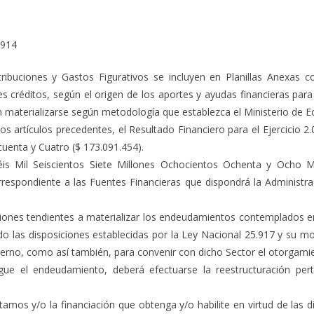
.914
ibuciones y Gastos Figurativos se incluyen en Planillas Anexas co
 créditos, según el origen de los aportes y ayudas financieras par
n materializarse según metodología que establezca el Ministerio de E
os artículos precedentes, el Resultado Financiero para el Ejercicio 2
uenta y Cuatro ($ 173.091.454).
éis Mil Seiscientos Siete Millones Ochocientos Ochenta y Ocho Mil
espondiente a las Fuentes Financieras que dispondrá la Administraci
stiones tendientes a materializar los endeudamientos contemplados e
o las disposiciones establecidas por la Ley Nacional 25.917 y su mo
erno, como así también, para convenir con dicho Sector el otorgamie
gue el endeudamiento, deberá efectuarse la reestructuración pert
stamos y/o la financiación que obtenga y/o habilite en virtud de las