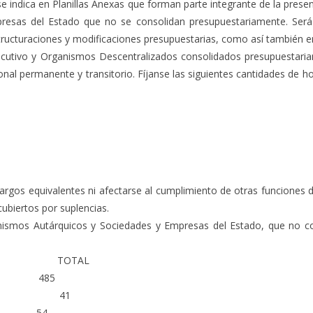
se indica en Planillas Anexas que forman parte integrante de la presen
esas del Estado que no se consolidan presupuestariamente. Será d
tructuraciones y modificaciones presupuestarias, como así también en
 Ejecutivo y Organismos Descentralizados consolidados presupuestari
nal permanente y transitorio. Fíjanse las siguientes cantidades de h
rgos equivalentes ni afectarse al cumplimiento de otras funciones dis
ubiertos por suplencias.
rganismos Autárquicos y Sociedades y Empresas del Estado, que no c
TOTAL
 (IPS) 485
S.E. 41
REJA) 54