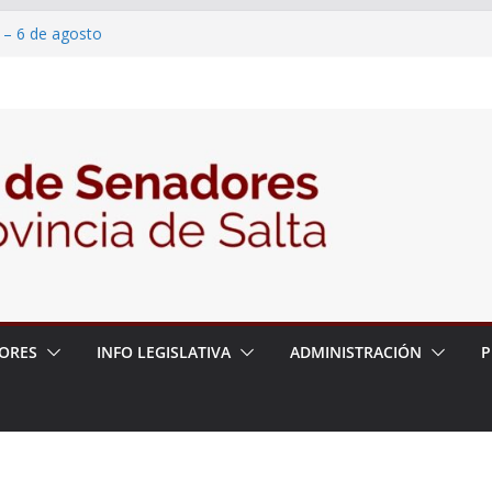
 – 6 de agosto
 un proyecto de ley para proteger a los
acoso y la violencia en las redes
/2026 – 06/08/26 – Fiesta patronal San
/2026 – 06/08/26 – Créase el Ente Salteño
rol Vegetal
ORES
INFO LEGISLATIVA
ADMINISTRACIÓN
P