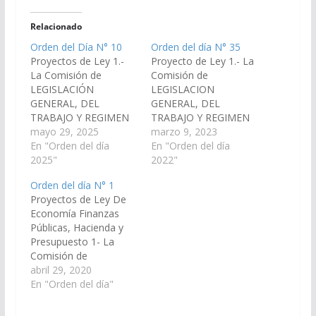
Relacionado
Orden del Día N° 10
Orden del día N° 35
Proyectos de Ley 1.-
Proyecto de Ley 1.- La
La Comisión de
Comisión de
LEGISLACIÓN
LEGISLACION
GENERAL, DEL
GENERAL, DEL
TRABAJO Y REGIMEN
TRABAJO Y REGIMEN
PREVISIONAL, ha
mayo 29, 2025
PREVISIONAL ha
marzo 9, 2023
considerado el
En "Orden del día
considerado el
En "Orden del día
Proyecto de Ley en
2025"
Proyecto de Ley en
2022"
Revisión, por el cual se
revisión, por el cual se
Orden del día N° 1
modifica el artículo 5º
declara de utilidad
Proyectos de Ley De
de la Ley 8006 -
pública y sujeto a
Economía Finanzas
Licencia por
expropiación el
Públicas, Hacienda y
Maternidad y
inmueble identificado
Presupuesto 1- La
Paternidad; y, por las
con la Matricula N°
Comisión de
razones que dará el
107.489, del
ECONOMÍA,
abril 29, 2020
Miembro Informante,
departamento Capital,
FINANZAS PUBLICAS,
En "Orden del día"
aconseja…
con destino a la
HACIENDA Y
apertura…
PRESUPUESTO ha