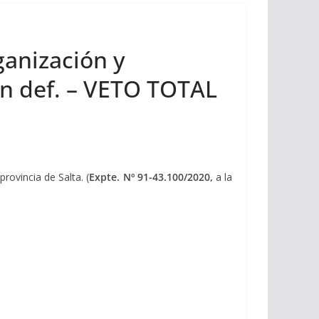
ganización y
en def. – VETO TOTAL
rovincia de Salta. (
Expte. Nº
91-43.100/2020,
a la