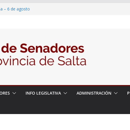
ia – 6 de agosto
en un proyecto de ley para proteger a los
eracoso y la violencia en las redes
7/2026 – 06/08/26 – Fiesta patronal San
6/2026 – 06/08/26 – Créase el Ente Salteño
ntrol Vegetal
ORES
INFO LEGISLATIVA
ADMINISTRACIÓN
P