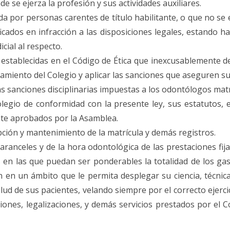
de se ejerza la profesión y sus actividades auxiliares.
ida por personas carentes de título habilitante, o que no s
ificados en infracción a las disposiciones legales, estando h
cial al respecto.
l establecidas en el Código de Ética que inexcusablemente
onamiento del Colegio y aplicar las sanciones que aseguren s
as sanciones disciplinarias impuestas a los odontólogos mat
olegio de conformidad con la presente ley, sus estatutos, 
nte aprobados por la Asamblea.
ipción y mantenimiento de la matrícula y demás registros.
s aranceles y de la hora odontológica de las prestaciones 
en las que puedan ser ponderables la totalidad de los gast
 en un ámbito que le permita desplegar su ciencia, técnica
ud de sus pacientes, velando siempre por el correcto ejerci
ciones, legalizaciones, y demás servicios prestados por el C