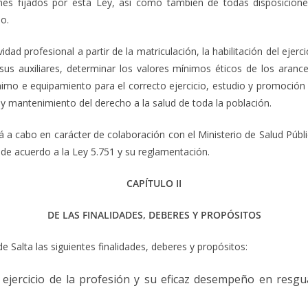
nes fijados por esta Ley, así como también de todas disposicion
o.
idad profesional a partir de la matriculación, la habilitación del ejer
us auxiliares, determinar los valores mínimos éticos de los arancel
mo e equipamiento para el correcto ejercicio, estudio y promoción d
 y mantenimiento del derecho a la salud de toda la población.
vará a cabo en carácter de colaboración con el Ministerio de Salud Públ
 de acuerdo a la Ley 5.751 y su reglamentación.
CAPÍTULO II
DE LAS FINALIDADES, DEBERES Y PROPÓSITOS
Salta las siguientes finalidades, deberes y propósitos:
 ejercicio de la profesión y su eficaz desempeño en resgu