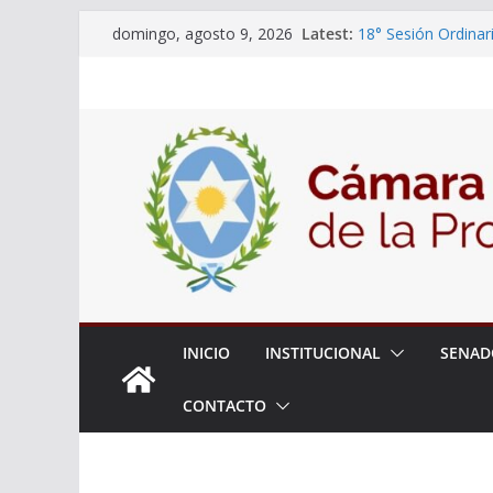
Skip
Latest:
18° Sesión Ordinar
domingo, agosto 9, 2026
to
30/07/2026
El Senado trabaja 
content
estudiantes del cib
Expte. N° 90-34.51
Roque
Expte. Nº 90-34.51
de Protección y Co
INICIO
INSTITUCIONAL
SENAD
CONTACTO