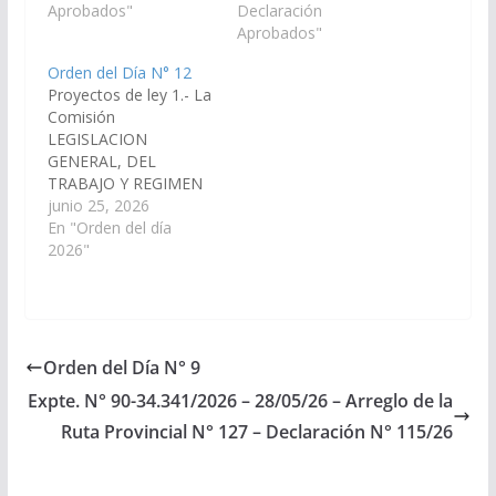
Secretaría de Obras
Aprobados"
Provincial, a través de
Declaración
Públicas, disponga las
los Ministerios de
Aprobados"
medidas y recursos
Educación Cultura
Orden del Día N° 12
necesarios para la
Ciencia y Tecnología y
Proyectos de ley 1.- La
construcción de un
de Salud Pública,
Comisión
tinglado para la
dispongan la creación
LEGISLACION
cubierta de patio,
y funcionamiento de
GENERAL, DEL
incluyendo reparación
Gabinete
TRABAJO Y REGIMEN
y acondicionamiento…
Psicopedagógico
PREVISIONAL, ha
junio 25, 2026
Interdisciplinario en la
considerado ha
En "Orden del día
Escuela Nº 4390
considerado el
2026"
"Don…
Proyecto de Ley
nuevamente en
Revisión, por el cual se
incorpora el artículo 72
bis al Código
Orden del Día N° 9
Contravencional de la
Expte. N° 90-34.341/2026 – 28/05/26 – Arreglo de la
Provincia (Ley 7135); y,
por las razones que
Ruta Provincial N° 127 – Declaración N° 115/26
dará el miembro
informante,…