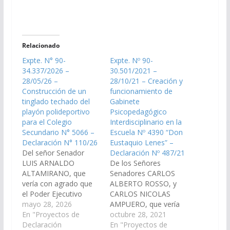
Relacionado
Expte. N° 90-
Expte. Nº 90-
34.337/2026 –
30.501/2021 –
28/05/26 –
28/10/21 – Creación y
Construcción de un
funcionamiento de
tinglado techado del
Gabinete
playón polideportivo
Psicopedagógico
para el Colegio
Interdisciplinario en la
Secundario N° 5066 –
Escuela Nº 4390 “Don
Declaración N° 110/26
Eustaquio Lenes” –
Del señor Senador
Declaración Nº 487/21
LUIS ARNALDO
De los Señores
ALTAMIRANO, que
Senadores CARLOS
vería con agrado que
ALBERTO ROSSO, y
el Poder Ejecutivo
CARLOS NICOLAS
Provincial, a través del
mayo 28, 2026
AMPUERO, que vería
Ministerio Educación y
En "Proyectos de
con agrado que el
octubre 28, 2021
Cultura y de la
Declaración
Poder Ejecutivo
En "Proyectos de