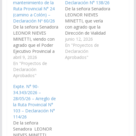
mantenimiento de la
Declaración N° 138/26
Ruta Provincial N° 24
De la señora Senadora
(camino a Colón) –
LEONOR NIEVES
Declaración Nº 60/26
MINETTI, que vería
De la señora Senadora
con agrado que la
LEONOR NIEVES
Dirección de Vialidad
MINETTI, viendo con
de la Provincia de Salta
junio 12, 2026
agrado que el Poder
arbitre los medios
En "Proyectos de
Ejecutivo Provincial a
necesarios para
Declaración
través de la Secretaría
abril 9, 2026
proceder con el arreglo
Aprobados"
de Obras Públicas
En "Proyectos de
de la Ruta Provincial
dependiente de la
Declaración
N° 36, en el tramo
Jefatura de Gabinete
Aprobados"
desde el barrio El
de Ministerios; y
Progreso hasta la
Expte. N° 90-
asimismo la Dirección
entrada de Campo
34.343/2026 –
de Vialidad Provincial
Quijano.…
28/05/26 – Arreglo de
disponga las medidas y
la Ruta Provincial N°
recursos necesarios
103 – Declaración N°
para las obras de
114/26
reparación y…
De la señora
Senadora LEONOR
NIEVES MINETTI,