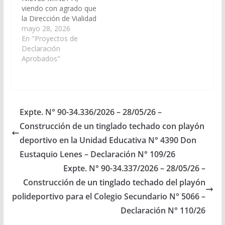
viendo con agrado que
la Dirección de Vialidad
de la Provincia de Salta
mayo 28, 2026
arbitre los medios
En "Proyectos de
necesarios para
Declaración
proceder con el arreglo
Aprobados"
de la Ruta Provincial
N° 103, en el tramo
comprendido desde la
Usina de Corralito
hasta la Escuela N°
Expte. N° 90-34.336/2026 – 28/05/26 –
4106, ubicada…
Construcción de un tinglado techado con playón
deportivo en la Unidad Educativa N° 4390 Don
Eustaquio Lenes – Declaración N° 109/26
Expte. N° 90-34.337/2026 – 28/05/26 –
Construcción de un tinglado techado del playón
polideportivo para el Colegio Secundario N° 5066 –
Declaración N° 110/26