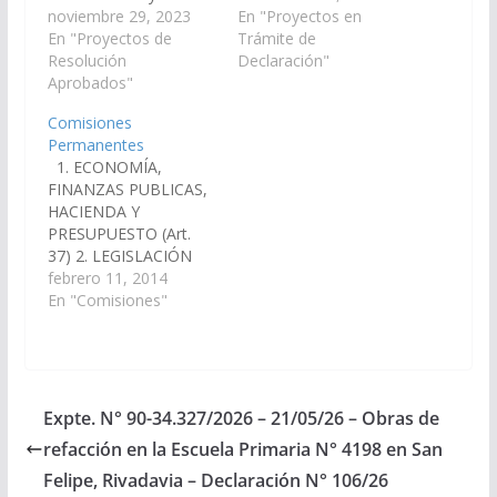
Comisión Especial
noviembre 29, 2023
IVAN BURGOS, DANI
En "Proyectos en
Mujer, Género y
En "Proyectos de
RAUL NOLASCO,
Trámite de
Diversidad, a
Resolución
ESTEBAN D´ANDREA
Declaración"
continuación se
Aprobados"
CORNEJO, DANIEL
consignan: 1.-
HECTOR D´AURIA,
Comisiones
ECONOMÍA,
JORGE PABLO SOTO,
Permanentes
FINANZAS PÚBLICAS,
CARLOS FABIAN
1. ECONOMÍA,
HACIENDA Y
LOPEZ, JUAN CRUZ
FINANZAS PUBLICAS,
PRESUPUESTO CURA,
CURA, JAVIER
HACIENDA Y
Juan Cruz LAPAD,
ALBERTO MONICO
PRESUPUESTO (Art.
Mashur SOTO, Jorge
GRACIANO, WALTER
37) 2. LEGISLACIÓN
SALVA, Leopoldo
HERNAN CRUZ,
GENERAL, DEL
febrero 11, 2014
Arsenio PAILLER,
GONZALO CARO
TRABAJO Y RÉGIMEN
En "Comisiones"
Manuel Oscar CRUZ,
DAVALOS, CARLOS
PREVISIONAL (Art. 38)
Walter Hernán 2.-
NICOLAS GUITIAN,
Miércoles 10:00 Hs
LEGISLACION
ENRIQUE ANTONIO…
Miércoles 11:00 Hs
GENERAL,…
Presidente: CURÁ, Juan
Cruz Presidente:
Expte. N° 90-34.327/2026 – 21/05/26 – Obras de
NOLASCO, Dani Raúl
refacción en la Escuela Primaria N° 4198 en San
Secretario: LAPAD,
Mashur Secretaria:
Felipe, Rivadavia – Declaración N° 106/26