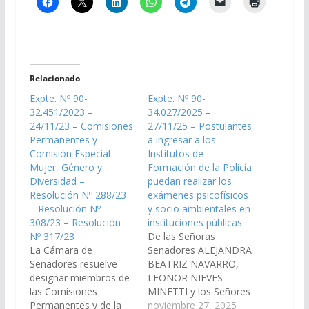
Relacionado
Expte. Nº 90-
Expte. Nº 90-
32.451/2023 –
34.027/2025 –
24/11/23 – Comisiones
27/11/25 – Postulantes
Permanentes y
a ingresar a los
Comisión Especial
Institutos de
Mujer, Género y
Formación de la Policía
Diversidad –
puedan realizar los
Resolución Nº 288/23
exámenes psicofísicos
– Resolución Nº
y socio ambientales en
308/23 – Resolución
instituciones públicas
Nº 317/23
De las Señoras
La Cámara de
Senadores ALEJANDRA
Senadores resuelve
BEATRIZ NAVARRO,
designar miembros de
LEONOR NIEVES
las Comisiones
MINETTI y los Señores
Permanentes y de la
Senadores MANRIQUE
noviembre 27, 2025