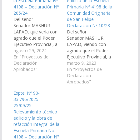
la Escuela Primaria Nº
edificio de la Escuela
4198 – Declaración Nº
Primaria Nº 4198 de la
205/24
Comunidad Originaria
Del señor
de San Felipe –
Senador MASHUR
Declaración Nº 10/23
LAPAD, que vería con
Del señor
agrado que el Poder
Senador MASHUR
Ejecutivo Provincial, a
LAPAD, viendo con
través del Ministerio de
agosto 29, 2024
agrado que el Poder
Educación, Cultura,
En "Proyectos de
Ejecutivo Provincial, a
Ciencia y Tecnología,
Declaración
través del Ministerio de
marzo 9, 2023
disponga las medidas y
Aprobados"
Educación, Cultura,
En "Proyectos de
recursos necesarios
Ciencia y Tecnología,
Declaración
para la refacción
disponga las medidas y
Aprobados"
integral del edificio de
recursos necesarios
Expte. Nº 90-
la Escuela Primaria Nº
para que se ejecute la
33.796/2025 –
4198 ( ex Nº 320) de la
obra de refacción
25/09/25 –
comunidad originaria
integral del edificio de
Relevamiento técnico
de San…
la escuela (rural)
edilicio y la obra de
primaria Nº 4.198 (ex
refacción integral de la
Nº 320), en…
Escuela Primaria No
4198 – Declaración N°