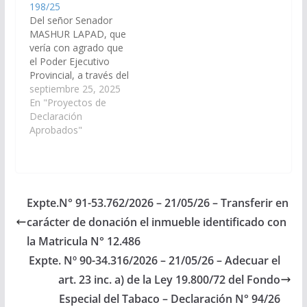
198/25
Del señor Senador
MASHUR LAPAD, que
vería con agrado que
el Poder Ejecutivo
Provincial, a través del
Ministerio de
septiembre 25, 2025
Educación, Cultura,
En "Proyectos de
Ciencia y Tecnología;
Declaración
disponga las medidas y
Aprobados"
recursos necesarios a
fin de ejecutar, con la
mayor celeridad
posible, el diagnóstico
técnico edilicio y la
Expte.N° 91-53.762/2026 – 21/05/26 – Transferir en
obra de Intervención
carácter de donación el inmueble identificado con
integral del…
la Matricula N° 12.486
Expte. Nº 90-34.316/2026 – 21/05/26 – Adecuar el
art. 23 inc. a) de la Ley 19.800/72 del Fondo
Especial del Tabaco – Declaración N° 94/26