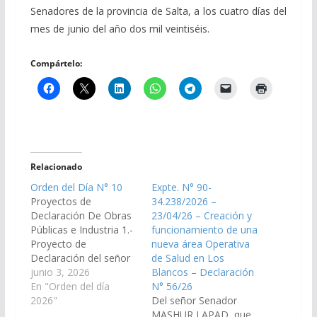
Senadores de la provincia de Salta, a los cuatro días del
mes de junio del año dos mil veintiséis.
Compártelo:
Relacionado
Orden del Día N° 10
Expte. N° 90-
Proyectos de
34.238/2026 –
Declaración De Obras
23/04/26 – Creación y
Públicas e Industria 1.-
funcionamiento de una
Proyecto de
nueva área Operativa
Declaración del señor
de Salud en Los
Senador SERGIO
junio 3, 2026
Blancos – Declaración
SALDAÑO, viendo con
En "Orden del día
N° 56/26
agrado que el Poder
2026"
Del señor Senador
Ejecutivo Provincial, a
MASHUR LAPAD, que