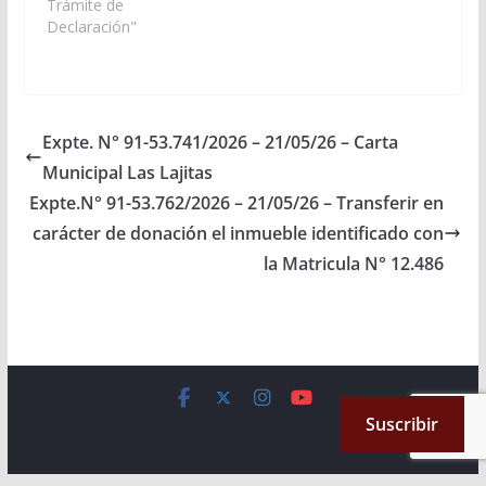
arbitre las medidas
Trámite de
necesarias a los fines
Declaración"
que se disponga a
partir del período
lectivo 2027, la
creación e
implementación de
Expte. N° 91-53.741/2026 – 21/05/26 – Carta
una "Extensión Áulica"
Municipal Las Lajitas
del BSPA N° 7224…
Expte.N° 91-53.762/2026 – 21/05/26 – Transferir en
carácter de donación el inmueble identificado con
la Matricula N° 12.486
Copyright © 2026
Cámara de Senadores
. All rights reserved.
Suscribir
Theme:
ColorMag
by ThemeGrill. Powered by
WordPress
.