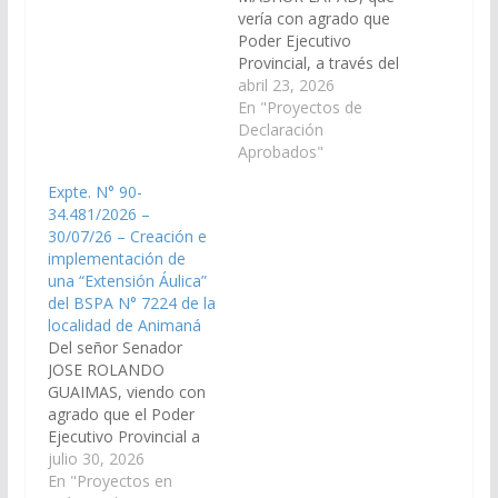
través de la Secretaria
vería con agrado que
de Obras Públicas,
Poder Ejecutivo
dependiente de la
Provincial, a través del
Jefatura de Gabinete
Ministerio de Salud
abril 23, 2026
de Ministros, y el
Pública, arbitre las
En "Proyectos de
Instituto Provincial de
medidas que resulten
Declaración
Viviendas dispongan
necesarias, a los fines
Aprobados"
las medidas…
que se disponga la
Expte. N° 90-
creación y
34.481/2026 –
funcionamiento de una
30/07/26 – Creación e
nueva área Operativa
implementación de
de Salud en la localidad
una “Extensión Áulica”
de Los Blancos del…
del BSPA N° 7224 de la
localidad de Animaná
Del señor Senador
JOSE ROLANDO
GUAIMAS, viendo con
agrado que el Poder
Ejecutivo Provincial a
través del Ministerio de
julio 30, 2026
Educación y Cultura,
En "Proyectos en