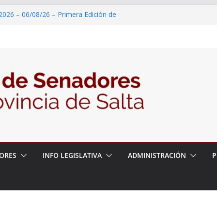
2026 – 06/08/26 – Primera Edición de
ación Secundaria, Puente de Unión
 un proyecto de ley para proteger a los
acoso y la violencia en las redes
2026 – 06/08/26 – Fiesta patronal San
2026 – 06/08/26 – Créase el Ente Salteño
rol Vegetal
 – 6 de agosto
ORES
INFO LEGISLATIVA
ADMINISTRACIÓN
P