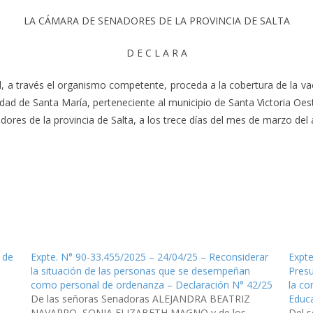
LA CÁMARA DE SENADORES DE LA PROVINCIA DE SALTA
D E C L A R A
l, a través el organismo competente, proceda a la cobertura de la v
dad de Santa María, perteneciente al municipio de Santa Victoria Oes
res de la provincia de Salta, a los trece días del mes de marzo del a
 de
Expte. N° 90-33.455/2025 – 24/04/25 – Reconsiderar
Expte
la situación de las personas que se desempeñan
Presu
como personal de ordenanza – Declaración N° 42/25
la co
,
De las señoras Senadoras ALEJANDRA BEATRIZ
Educa
NAVARRO, SONIA ELIZABETH MAGNO y de los
Del 