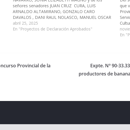
señores senadores JUAN CRUZ CURA, LUIS
que v
ARNALDO ALTAMIRANO, GONZALO CARO
Provi
DAVALOS , DANI RAUL NOLASCO, MANUEL OSCAR
Servi
PAILLER, LEOPOLDO ARSENIO SALVA,WALTER
abril 25, 2025
Cultu
ción
HERNAN CRUZ , JORGE PABLO SOTO, WALTER
En "Proyectos de Declaración Aprobados"
Infra
novi
JOAQUIN ABAN, ENRIQUE ANTONIO CORNEJO
Públi
En "
SARAVIA que vería con agrado que…
oncurso Provincial de la
Expte. Nº 90-33.3
productores de bananas
eserved.
ess
.