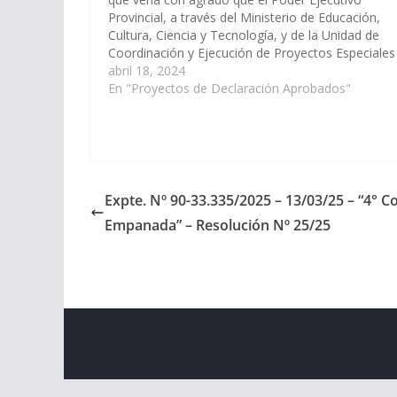
Provincial, a través del Ministerio de Educación,
Cultura, Ciencia y Tecnología, y de la Unidad de
Coordinación y Ejecución de Proyectos Especiales
(U.C.E.P.E.), disponga las medidas y recursos
abril 18, 2024
necesarios para dar continuidad a la obra "Sustitu
En "Proyectos de Declaración Aprobados"
de…
Expte. Nº 90-33.335/2025 – 13/03/25 – “4° C
Empanada” – Resolución Nº 25/25
Copyright © 2026
Cámara de Senadores
. All rights r
Theme:
ColorMag
by ThemeGrill. Powered by
WordPr