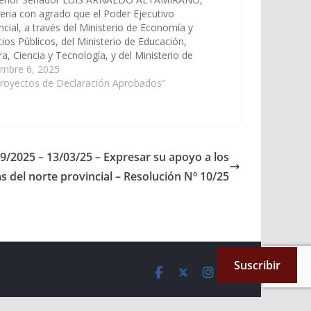
eria con agrado que el Poder Ejecutivo
ncial, a través del Ministerio de Economía y
cios Públicos, del Ministerio de Educación,
ra, Ciencia y Tecnología, y del Ministerio de
estructura incluya en el Plan de Trabajos
embre 6, 2025
cos del Presupuesto General de la Provincia,…
Proyectos de Declaración Aprobados"
39/2025 – 13/03/25 – Expresar su apoyo a los
 del norte provincial – Resolución Nº 10/25
Suscribir