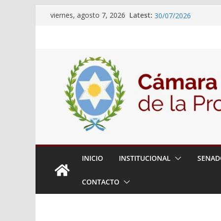
18° Sesión Ordinaria
Skip
Latest:
viernes, agosto 7, 2026
30/07/2026
to
El Senado trabaja en
content
estudiantes del ciber
Expte. N° 90-34.517/
Roque
Expte. Nº 90-34.516/
de Protección y Cont
INICIO
INSTITUCIONAL
SENAD
CONTACTO