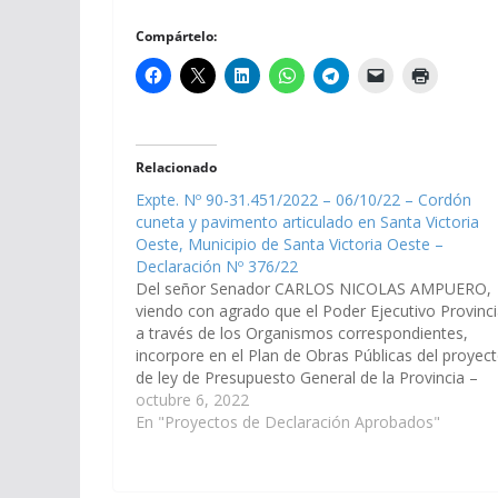
Compártelo:
Relacionado
Expte. Nº 90-31.451/2022 – 06/10/22 – Cordón
cuneta y pavimento articulado en Santa Victoria
Oeste, Municipio de Santa Victoria Oeste –
Declaración Nº 376/22
Del señor Senador CARLOS NICOLAS AMPUERO,
viendo con agrado que el Poder Ejecutivo Provinci
a través de los Organismos correspondientes,
incorpore en el Plan de Obras Públicas del proyec
de ley de Presupuesto General de la Provincia –
Ejercicio 2.023, cordón cuneta y pavimento articu
octubre 6, 2022
en Santa Victoria Oeste, Municipio de…
En "Proyectos de Declaración Aprobados"