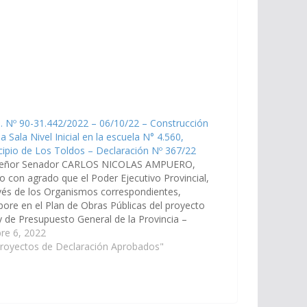
. Nº 90-31.442/2022 – 06/10/22 – Construcción
a Sala Nivel Inicial en la escuela N° 4.560,
ipio de Los Toldos – Declaración Nº 367/22
señor Senador CARLOS NICOLAS AMPUERO,
o con agrado que el Poder Ejecutivo Provincial,
vés de los Organismos correspondientes,
pore en el Plan de Obras Públicas del proyecto
y de Presupuesto General de la Provincia –
icio 2.023, la construcción de una Sala Nivel
re 6, 2022
al en la escuela N°…
Proyectos de Declaración Aprobados"