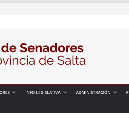
 – 6 de agosto
 un proyecto de ley para proteger a los
acoso y la violencia en las redes
2026 – 06/08/26 – Fiesta patronal San
2026 – 06/08/26 – Créase el Ente Salteño
rol Vegetal
ORES
INFO LEGISLATIVA
ADMINISTRACIÓN
P