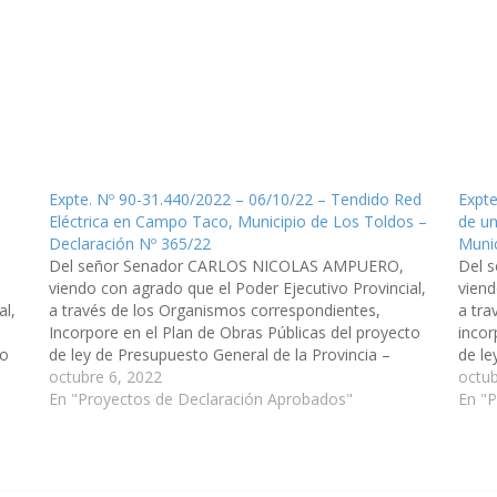
Expte. Nº 90-31.440/2022 – 06/10/22 – Tendido Red
Expte
Eléctrica en Campo Taco, Municipio de Los Toldos –
de un
Declaración Nº 365/22
Munic
Del señor Senador CARLOS NICOLAS AMPUERO,
Del 
viendo con agrado que el Poder Ejecutivo Provincial,
viend
al,
a través de los Organismos correspondientes,
a tra
Incorpore en el Plan de Obras Públicas del proyecto
incor
to
de ley de Presupuesto General de la Provincia –
de le
Ejercicio 2.023, Tendido Red Eléctrica en Campo
octubre 6, 2022
Ejerc
octub
lado
Taco, Municipio de Los Toldos, departamento…
En "Proyectos de Declaración Aprobados"
Inici
En "