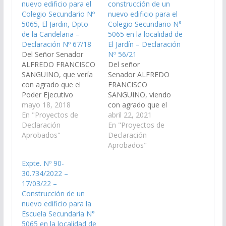
nuevo edificio para el
construcción de un
Colegio Secundario Nº
nuevo edificio para el
5065, El Jardin, Dpto
Colegio Secundario N°
de la Candelaria –
5065 en la localidad de
Declaración Nº 67/18
El Jardín – Declaración
Del Señor Senador
Nº 56/21
ALFREDO FRANCISCO
Del señor
SANGUINO, que vería
Senador ALFREDO
con agrado que el
FRANCISCO
Poder Ejecutivo
SANGUINO, viendo
Provincial, a través del
mayo 18, 2018
con agrado que el
Ministerio de
En "Proyectos de
Poder Ejecutivo
abril 22, 2021
Infraestructura, Tierra
Declaración
Provincial gestione la
En "Proyectos de
y Vivienda, y la
Aprobados"
construcción de un
Declaración
Secretaría de Obras
nuevo edificio para el
Aprobados"
Públicas, incluya en el
Colegio Secundario N°
Expte. Nº 90-
Presupuesto 2019 la
5065 en la localidad de
30.734/2022 –
construcción de un
El Jardín,
17/03/22 –
nuevo edificio para el
departamento La
Construcción de un
Colegio Secundario Nº
Candelaria. (Expte. Nº
nuevo edificio para la
5065, de la Localidad…
90-29.777/2021, a la
Escuela Secundaria N°
Comisión de Obras
5065 en la localidad de
Públicas e Industria).