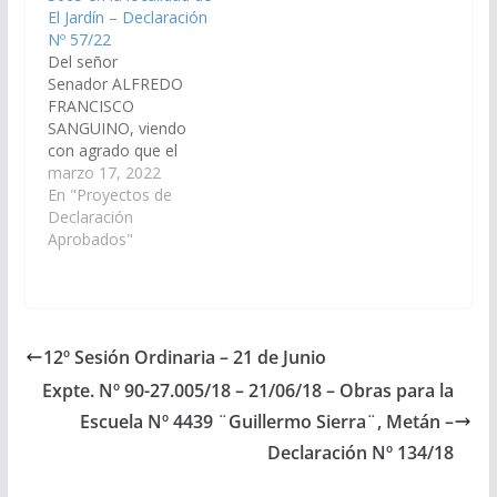
El Jardín – Declaración
Declaración Nº 56/21
Nº 57/22
Aprobado…
Del señor
Senador ALFREDO
FRANCISCO
SANGUINO, viendo
con agrado que el
Poder Ejecutivo
marzo 17, 2022
Provincial, a traves de
En "Proyectos de
los organismos que
Declaración
correspondan,
Aprobados"
disponga las medidas
necesarias para la
construcción de un
nuevo edificio para la
Escuela Secundaria N°
12º Sesión Ordinaria – 21 de Junio
5065 en la localidad de
Expte. Nº 90-27.005/18 – 21/06/18 – Obras para la
El Jardín,
departamento La
Escuela Nº 4439 ¨Guillermo Sierra¨, Metán –
Candelaria. (Expte. Nº
Declaración Nº 134/18
90-30.734/2022, a la…