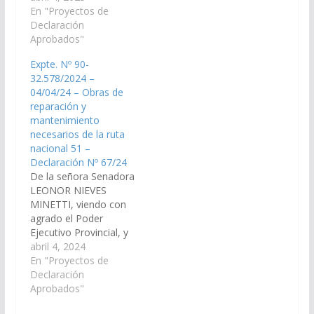
Nacionales por Salta,
En "Proyectos de
modificación parcial de
realicen las gestiones
Declaración
la Ley 6.566 – Carta
necesarias ante ante la
Aprobados"
Orgánica Municipal de
Dirección de Vialidad
Gral. Mosconi; y, por
Expte. Nº 90-
Nacional y ante la 5°
las razones que dará
32.578/2024 –
Jefatura de Distrito
el…
04/04/24 – Obras de
(Salta), para la
reparación y
instalación y puesta en
mantenimiento
funcionamiento de
necesarios de la ruta
postes…
nacional 51 –
Declaración Nº 67/24
De la señora Senadora
LEONOR NIEVES
MINETTI, viendo con
agrado el Poder
Ejecutivo Provincial, y
los señores
abril 4, 2024
Legisladores
En "Proyectos de
Nacionales por la
Declaración
provincia de Salta,
Aprobados"
realicen las gestiones