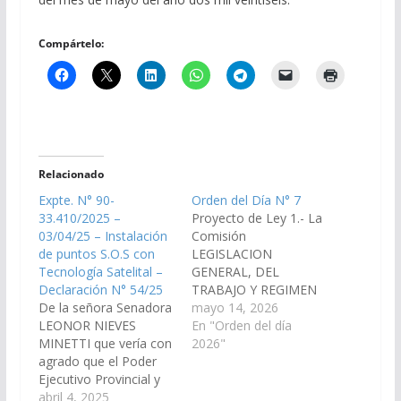
Compártelo:
Relacionado
Expte. N° 90-
Orden del Día N° 7
33.410/2025 –
Proyecto de Ley 1.- La
03/04/25 – Instalación
Comisión
de puntos S.O.S con
LEGISLACION
Tecnología Satelital –
GENERAL, DEL
Declaración N° 54/25
TRABAJO Y REGIMEN
De la señora Senadora
PREVISIONAL, ha
mayo 14, 2026
LEONOR NIEVES
considerado ha
En "Orden del día
MINETTI que vería con
considerado el
2026"
agrado que el Poder
Proyecto de Ley en
Ejecutivo Provincial y
Revisión, por el cual se
los Legisladores
abril 4, 2025
ha considerado la