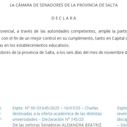
LA CÁMARA DE SENADORES DE LA PROVINCIA DE SALTA
D E C L A R A
incial, a través de las autoridades competentes, amplíe la partic
 con el fin de un mejor control en su cumplimiento, tanto en Capital c
s en los establecimientos educativos.
res de la provincia de Salta, a los seis días del mes de noviembre de
s
Expte. N° 90-33.645/2025 – 10/07/25 – Charlas
Expte
y
destinadas a la oferta academica de las distintas
rever
º
universidades – Declaración N° 145/25
disca
De las señoras Senadoras ALEJANDRA BEATRIZ
– Dec