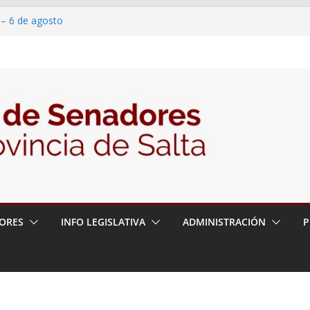
 – 6 de agosto
 un proyecto de ley para proteger a los
acoso y la violencia en las redes
2026 – 06/08/26 – Fiesta patronal San
2026 – 06/08/26 – Créase el Ente Salteño
rol Vegetal
ORES
INFO LEGISLATIVA
ADMINISTRACIÓN
P