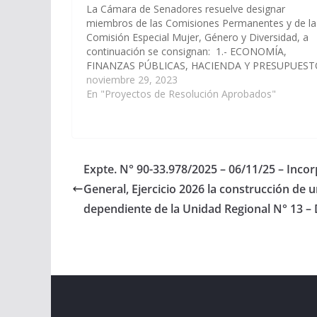
La Cámara de Senadores resuelve designar
miembros de las Comisiones Permanentes y de la
Comisión Especial Mujer, Género y Diversidad, a
continuación se consignan: 1.- ECONOMÍA,
FINANZAS PÚBLICAS, HACIENDA Y PRESUPUES
CURA, Juan Cruz LAPAD, Mashur SOTO, Jorge SA
noviembre 29, 2023
Leopoldo Arsenio PAILLER, Manuel Oscar CRUZ,
En "Proyectos de Resolución Aprobados"
Walter Hernán 2.- LEGISLACION GENERAL,…
Expte. N° 90-33.978/2025 – 06/11/25 – Inco
General, Ejercicio 2026 la construcción de 
dependiente de la Unidad Regional N° 13 – 
Copyright © 2026
Cámara de Senadores
. All rights r
Theme:
ColorMag
by ThemeGrill. Powered by
WordPr