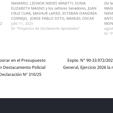
NAVARRO, LEONOR NIEVES MINETTI, SONIA
De l
ELIZABETH MAGNO y los señores Senadores, JUAN
MAGN
CRUZ CURA, MASHUR LAPAD, ESTEBAN D’ANDREA
NIEV
CORNEJO, JORGE PABLO SOTO, MANUEL OSCAR
ANTO
TO
PAILLER, ENRIQUE ANTONIO CORNEJO SARAVIA,
julio 11, 2025
MONI
LVA,
DIEGO EVARISTO CARI, LEOPOLDO ARSENIO SALVA,
En "Proyectos de Declaración Aprobados"
DIEG
agos
WALTER HERNAN CRUZ, GUSTAVO MARCELO
DANI
En "
CARRIZO, HECTOR MIGUEL CALABRO,…
ESTE
DAVA
rporar en el Presupuesto
Expte. N° 90-33.972/202
un Destacamento Policial
General, Ejercicio 2026 la 
Declaración Nº 310/25
eserved.
ess
.