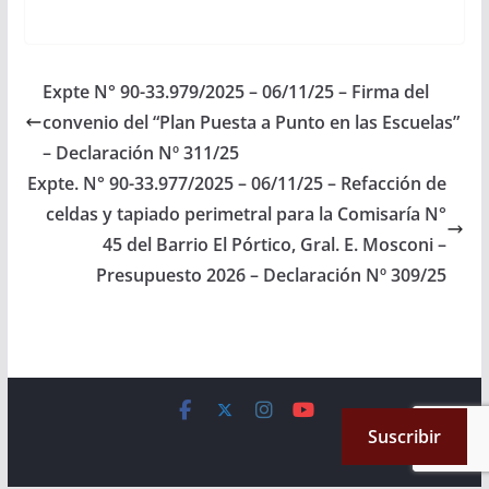
correspondan, incluya
en el Plan de Trabajos
Publicas Presupuesto
General de la Provincia
Expte N° 90-33.979/2025 – 06/11/25 – Firma del
Ejercicio 2025, las
convenio del “Plan Puesta a Punto en las Escuelas”
obras de reparación y
mantenimiento de la…
– Declaración Nº 311/25
Expte. N° 90-33.977/2025 – 06/11/25 – Refacción de
celdas y tapiado perimetral para la Comisaría N°
45 del Barrio El Pórtico, Gral. E. Mosconi –
Presupuesto 2026 – Declaración Nº 309/25
Copyright © 2026
Cámara de Senadores
. All rights reserved.
Suscribir
Theme:
ColorMag
by ThemeGrill. Powered by
WordPress
.