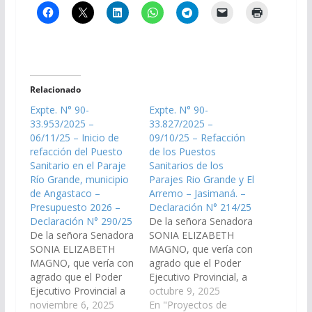
Relacionado
Expte. N° 90-
Expte. N° 90-
33.953/2025 –
33.827/2025 –
06/11/25 – Inicio de
09/10/25 – Refacción
refacción del Puesto
de los Puestos
Sanitario en el Paraje
Sanitarios de los
Río Grande, municipio
Parajes Rio Grande y El
de Angastaco –
Arremo – Jasimaná. –
Presupuesto 2026 –
Declaración N° 214/25
Declaración N° 290/25
De la señora Senadora
De la señora Senadora
SONIA ELIZABETH
SONIA ELIZABETH
MAGNO, que vería con
MAGNO, que vería con
agrado que el Poder
agrado que el Poder
Ejecutivo Provincial, a
Ejecutivo Provincial a
través del Ministerio de
octubre 9, 2025
través de los Ministerio
noviembre 6, 2025
Salud Pública disponga
En "Proyectos de