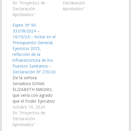
de Salud Pública y de
En "Proyectos de
las medidas y recursos
Declaración
Infraestructura de la
Declaración
necesarios a los fines
Aprobados"
provincia y demás
Aprobados"
de realizar las
organismos que
refacciones necesarias
Expte. Nº 90-
corresponda arbitre los
de los Puestos
33.078/2024 –
medios a fin de que se
Sanitarios del
10/10/24 – Incluir en el
incorpore en el Plan de
municipio Angastaco
Presupuesto General,
Obras Publicas…
¨Río Grande¨ (Area
Ejericicio 2025,
Operativa San Carlos…
refacción de la
infraestructura de los
Puestos Sanitarios –
Declaración Nº 270/24
De la señora
Senadora SONIA
ELIZABETH MAGNO,
que vería con agrado
que el Poder Ejecutivo
Provincial, a través del
octubre 10, 2024
Ministerio de
En "Proyectos de
Infraestructura y de
Declaración
los organismo
Aprobados"
competentes que