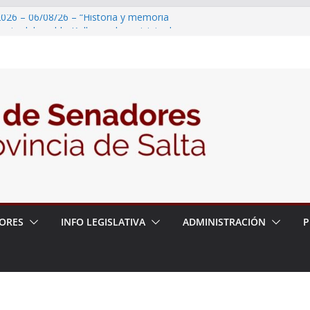
2026 – 06/08/26 – “Historia y memoria
ritorio del pueblo Kolla en el municipio de
 – 6 de agosto
2026 – 06/08/26 – Primera Edición de
ción Secundaria, Puente de Unión
026 – 06/08/26 – Presentación del libro
ada del Dr. Víctor Alfredo Frías
026 – 06/08/26 – 82° Edición de la Expo
ORES
INFO LEGISLATIVA
ADMINISTRACIÓN
P