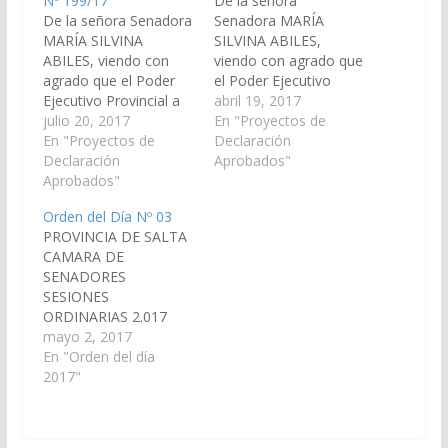
Nº 199/17
De la señora
De la señora Senadora
Senadora MARÍA
MARÍA SILVINA
SILVINA ABILES,
ABILES, viendo con
viendo con agrado que
agrado que el Poder
el Poder Ejecutivo
Ejecutivo Provincial a
Provincial a través del
abril 19, 2017
través del Ministerio de
julio 20, 2017
Ministerio de Salud
En "Proyectos de
Salud Pública proceda
En "Proyectos de
Pública instrumente las
Declaración
a cubrir los cargos
Declaración
acciones necesarias
Aprobados"
vacantes en el Hospital
Aprobados"
para proceder al
Corina Bustamante del
desagote de las
Orden del Día Nº 03
municipio de La
cámaras sépticas del
PROVINCIA DE SALTA
Caldera. (Expte. Nº 90-
Hospital Corina
CAMARA DE
26.141./17 – A la
Bustamante del
SENADORES
Comisión de Salud
municipio de Las
SESIONES
Pública y Seguridad…
Caldera.(Expte. Nº 90-
ORDINARIAS 2.017
25.862/17 – A la
ORDEN DEL DIA Nº 03
mayo 2, 2017
Comisión de Obras
(Dictámenes de
En "Orden del día
Públicas…
Comisiones ingresados
2017"
en la sesión del día 27-
04-17) S U M A R I O
PROYECTOS DE