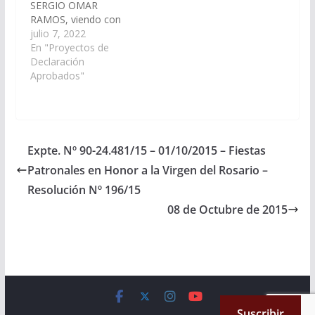
SERGIO OMAR
RAMOS, viendo con
agrado que los
julio 7, 2022
Señores Legisladores
En "Proyectos de
Nacionales por la
Declaración
provincia de Salta,
Aprobados"
realicen las gestiones
necesarias para
obtener un informe de
la Dirección Nacional
de Vialidad acerca del
Expte. Nº 90-24.481/15 – 01/10/2015 – Fiestas
estadoo de situación y
Patronales en Honor a la Virgen del Rosario –
avances de la obra de
la…
Resolución Nº 196/15
08 de Octubre de 2015
Copyright © 2026
Cámara de Senadores
. All rights reserved.
Suscribir