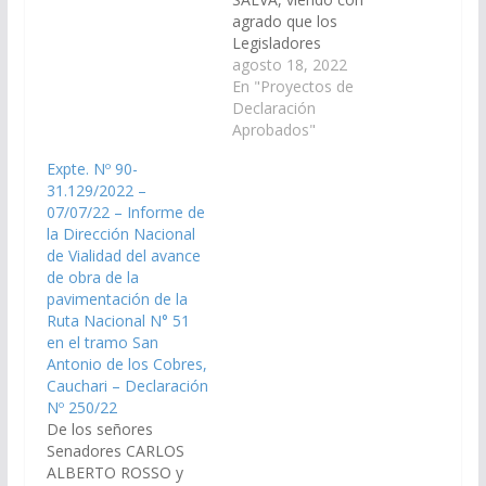
en la reunión del día
agrado que los
01.10.2015, para ser
Legisladores
tratado con o sin
Nacionales por Salta
agosto 18, 2022
dictamen de Comisión,
agilicen el inicio de la
En "Proyectos de
en la próxima sesión
pavimentación de la
Declaración
que realice el Senado).
Ruta Nacional N° 51
Aprobados"
SUMARIO Proyecto de
en la Puna
Expte. Nº 90-
Declaración del señor
salteña. (Expte. Nº 90-
31.129/2022 –
Senador GUZMAN…
31.255/2022, a la
07/07/22 – Informe de
Comisión de Obras
la Dirección Nacional
Públicas e Industria).
de Vialidad del avance
Declaración Nº 259/22
de obra de la
Aprobado el
pavimentación de la
18/08/2022.
Ruta Nacional N° 51
en el tramo San
Antonio de los Cobres,
Cauchari – Declaración
Nº 250/22
De los señores
Senadores CARLOS
ALBERTO ROSSO y