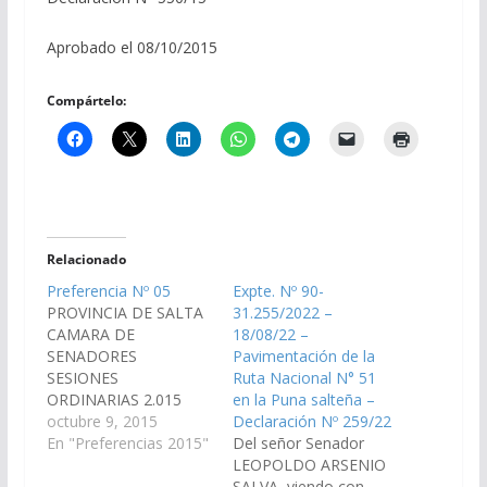
Aprobado el 08/10/2015
Compártelo:
Relacionado
Preferencia Nº 05
Expte. Nº 90-
PROVINCIA DE SALTA
31.255/2022 –
CAMARA DE
18/08/22 –
SENADORES
Pavimentación de la
SESIONES
Ruta Nacional N° 51
ORDINARIAS 2.015
en la Puna salteña –
PREFERENCIA Nº 5
octubre 9, 2015
Declaración Nº 259/22
(Asunto con pedido de
En "Preferencias 2015"
Del señor Senador
tratamiento
LEOPOLDO ARSENIO
preferencial acordado
SALVA, viendo con