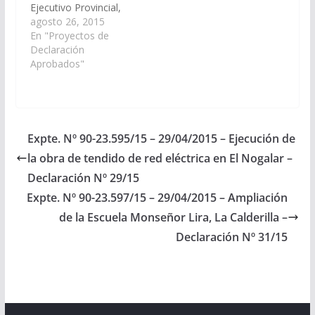
Ejecutivo Provincial,
incluya en el Proyecto
agosto 26, 2015
de Presupuesto
En "Proyectos de
General de la Provincia
Declaración
- Ejercicio 2.016, las
Aprobados"
Partidas
Presupuestarias
necesarias para la
construcción de una
avenida de enlace
Expte. Nº 90-23.595/15 – 29/04/2015 – Ejecución de
entre avenida España y
la obra de tendido de red eléctrica en El Nogalar –
Los Inmigrantes,
continuación de calle
Declaración Nº 29/15
San Martín, en…
Expte. Nº 90-23.597/15 – 29/04/2015 – Ampliación
de la Escuela Monseñor Lira, La Calderilla –
Declaración Nº 31/15