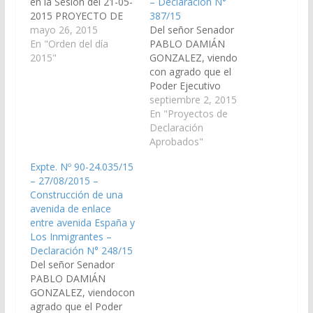
en la Sesión del 21-05-
– Declaración N°
2015 PROYECTO DE
387/15
LEY De Legislación
mayo 26, 2015
Del señor Senador
General, del Trabajo y
En "Orden del día
PABLO DAMIÁN
Régimen Previsional 1.-
2015"
GONZALEZ, viendo
Proyecto de Ley en
con agrado que el
revisión, declarando de
Poder Ejecutivo
utilidad pública y sujeto
Provincial, incluya en el
septiembre 2, 2015
a expropiación la
Proyecto de
En "Proyectos de
fracción de 1 ha del
Presupuesto General
Declaración
inmueble identificado
de la Provincia -
Aprobados"
como…
Ejercicio 2.016, las
Expte. Nº 90-24.035/15
Partidas
– 27/08/2015 –
Presupuestarias
Construcción de una
necesarias para la
avenida de enlace
provisión del servicio
entre avenida España y
de alumbrado público
Los Inmigrantes –
en Avenida Güemes,
Declaración N° 248/15
Avenida Rivadavia,
Del señor Senador
Avenida Sarmiento,
PABLO DAMIÁN
Avenida Tucumán y
GONZALEZ, viendocon
Avenida…
agrado que el Poder