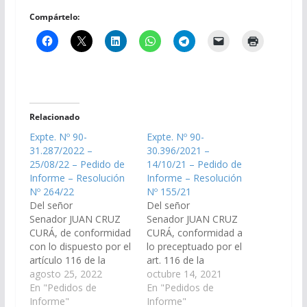
Compártelo:
Relacionado
Expte. Nº 90-
Expte. Nº 90-
31.287/2022 –
30.396/2021 –
25/08/22 – Pedido de
14/10/21 – Pedido de
Informe – Resolución
Informe – Resolución
Nº 264/22
Nº 155/21
Del señor
Del señor
Senador JUAN CRUZ
Senador JUAN CRUZ
CURÁ, de conformidad
CURÁ, conformidad a
con lo dispuesto por el
lo preceptuado por el
artículo 116 de la
art. 116 de la
Constitución de la
agosto 25, 2022
Constitución Provincial
octubre 14, 2021
Provincia y el artículo
En "Pedidos de
y al Art. 149 del
En "Pedidos de
149 del Reglamento de
Informe"
Reglamento Interno de
Informe"