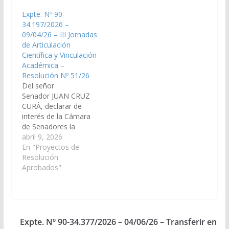
este Cuerpo, requerir
esta Cámara, requerir
Expte. Nº 90-
al Ministerio de
al Ministerio de
34.197/2026 –
Educación, Cultura,
Producción y
09/04/26 – III Jornadas
Ciencia y Tecnología,
Desarrollo Sustentable
de Articulación
que informe, en un
y/o al organismo que
Científica y Vinculación
plazo de 5 (cinco) días,
corresponda, que
Académica –
respecto de la
informe, en un plazo
Resolución Nº 51/26
Escuela…
de 10 (diez) días, lo
Del señor
siguiente:…
Senador JUAN CRUZ
CURÁ, declarar de
interés de la Cámara
de Senadores la
realización de las “III
abril 9, 2026
Jornadas de
En "Proyectos de
Articulación Científica y
Resolución
Vinculación
Aprobados"
Académica”,
organizadas por el
Servicio de Salud
Mental de la Facultad
Regional Orán de la
Expte. Nº 90-34.377/2026 – 04/06/26 – Transferir en
Universidad Nacional