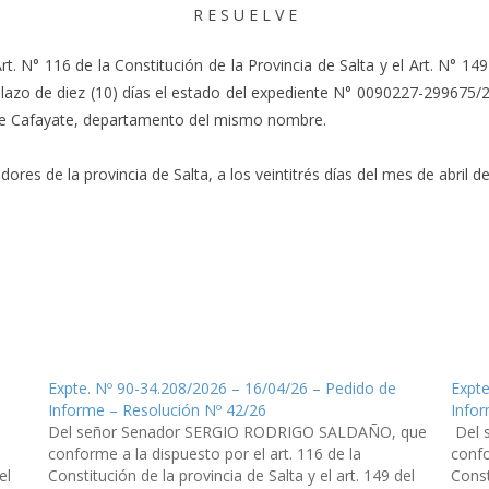
R E S U E L V E
rt. N° 116 de la Constitución de la Provincia de Salta y el Art. N° 1
lazo de diez (10) días el estado del expediente N° 0090227-299675/20
, de Cafayate, departamento del mismo nombre.
es de la provincia de Salta, a los veintitrés días del mes de abril del
Expte. Nº 90-34.208/2026 – 16/04/26 – Pedido de
Expte
Informe – Resolución Nº 42/26
Infor
Del señor Senador SERGIO RODRIGO SALDAÑO, que
Del 
conforme a la dispuesto por el art. 116 de la
confo
el
Constitución de la provincia de Salta y el art. 149 del
Const