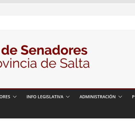
nte la Audiencia Pública para escuchar a
as postulaciones a la Auditoría General
política de seguridad provincial y propuso
trabajo con la Justicia
N° 27/26
ORES
INFO LEGISLATIVA
ADMINISTRACIÓN
P