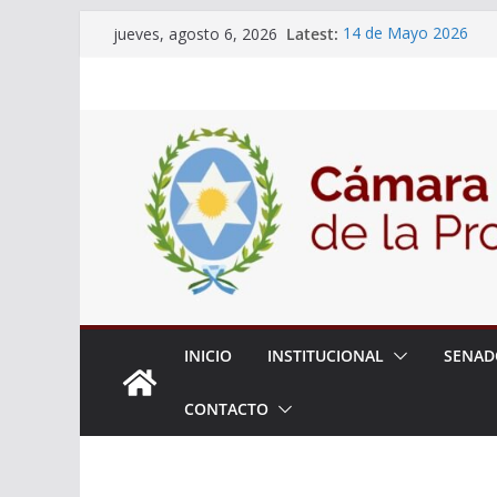
Skip
Latest:
14 de Mayo 2026
jueves, agosto 6, 2026
to
El Senado llevó adela
la ciudadanía sobre l
content
06 de Agosto 2026
El Senado analizó la 
articular una mesa de 
Adjudicacion Simple 
INICIO
INSTITUCIONAL
SENAD
CONTACTO