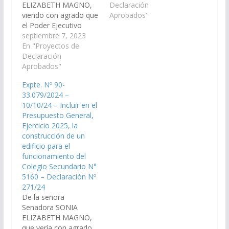
ELIZABETH MAGNO,
Educación, Cultura,
Declaración
viendo con agrado que
Ciencia Tecnología y
Aprobados"
el Poder Ejecutivo
del Ministerio de
Provincial, disponga las
septiembre 7, 2023
Infraestructura
medidas urgentes y
En "Proyectos de
disponga las medidas y
necesarias para
Declaración
recursos necesarios
afrontar la situación de
Aprobados"
para ampliar la
emergencia informada
capacidad de las aulas
Expte. Nº 90-
al Ministerio de
de la Escuela N° 4.399
33.079/2024 –
Educación, Cultura,
"Dr.…
10/10/24 – Incluir en el
Ciencia y Tecnología
Presupuesto General,
respecto a la falta de
Ejercicio 2025, la
los recursos,
construcción de un
herramientas básicas,
edificio para el
alimentos, abrigos y
funcionamiento del
calefacción en los…
Colegio Secundario N°
5160 – Declaración Nº
271/24
De la señora
Senadora SONIA
ELIZABETH MAGNO,
que vería con agrado