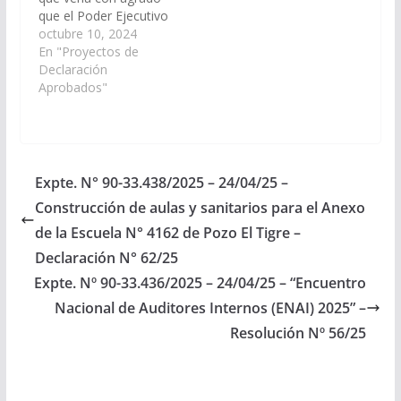
que el Poder Ejecutivo
Provincial, a través del
octubre 10, 2024
Ministerio de
En "Proyectos de
Educación, Cultura,
Declaración
Ciencia y Tecnología,
Aprobados"
de Ministerio de
Infraestructura y de
los organismo
competentes que
correspondan,
Expte. N° 90-33.438/2025 – 24/04/25 –
disponga los medidas
Construcción de aulas y sanitarios para el Anexo
necesarias para que se
incorpore en el Plan de
de la Escuela N° 4162 de Pozo El Tigre –
Trabajos Públicos…
Declaración N° 62/25
Expte. Nº 90-33.436/2025 – 24/04/25 – “Encuentro
Nacional de Auditores Internos (ENAI) 2025” –
Resolución Nº 56/25