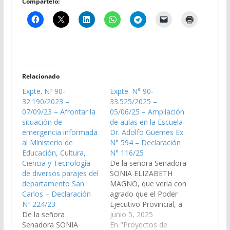
Compártelo:
Relacionado
Expte. Nº 90-
Expte. N° 90-
32.190/2023 –
33.525/2025 –
07/09/23 – Afrontar la
05/06/25 – Ampliación
situación de
de aulas en la Escuela
emergencia informada
Dr. Adolfo Güemes Ex
al Ministerio de
N° 594 – Declaración
Educación, Cultura,
N° 116/25
Ciencia y Tecnología
De la señora Senadora
de diversos parajes del
SONIA ELIZABETH
departamento San
MAGNO, que veria con
Carlos – Declaración
agrado que el Poder
Nº 224/23
Ejecutivo Provincial, a
De la señora
través de los
junio 5, 2025
Senadora SONIA
Ministerios de
En "Proyectos de