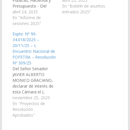
Públicas, Hacienda y
abril 23, 2025
Presupuesto - Del
Comunica que en
En "Boletín de asuntos
Senador Walter Abán,
abril 24, 2025
Sesión celebrada el…
entrados 2025"
viendo con agrado que
En "Informe de
el Poder Ejecutivo
sesiones 2025"
Provincial, a través del
Expte. Nº 90-
Ministerio de
34.018/2025 –
Producción y
20/11/25 – L
Desarrollo
Encuentro Nacional de
Sustentable, disponga
FOFETRA – Resolución
las medidas y los
Nº 309/25
recursos necesarios
Del Señor Senador
para dar asistencia
JAVIER ALBERTO
económica y financiera
MONICO GRACIANO,
a pequeños
declarar de Interés de
productores afectados
esta Cámara el L
por…
Encuentro Nacional de
noviembre 25, 2025
FOFETRA - Foro
En "Proyectos de
Federal de Institutos y
Resolución
Comisiones de
Aprobados"
Derecho del Trabajo
de la República