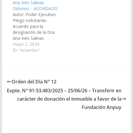
Ana Inés Salinas
Centro. (Expte. Nº 90-
Designaciones).
Odorisio – ACORDADO
23.182/14 - A la
Acordado el
Autor: Poder Ejecutivo
Comisión de Justicia,
24/05/2018
Pliego solicitando
Acuerdos y
Acuerdo para la
Designaciones).
designación de la Dra.
Acordado…
Ana Inés Salinas
Odorisio, D.N.I. N°
mayo 2, 2024
22.146.790, en el cargo
En "Acuerdos"
de Fiscal de
Impugnación N°
1. (Expte. Nº 90-
32.644/2024, a la
Comisión de Justicia,
Orden del Día N° 12
Acuerdos y
Expte. N° 91-53.483/2025 – 25/06/26 – Transferir en
Designaciones).
Acordado, el
carácter de donación el inmueble a favor de la
25/07/2024.
Fundación Anpuy