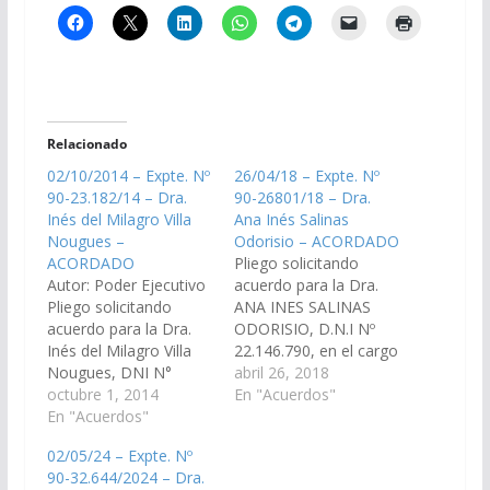
Relacionado
02/10/2014 – Expte. Nº
26/04/18 – Expte. Nº
90-23.182/14 – Dra.
90-26801/18 – Dra.
Inés del Milagro Villa
Ana Inés Salinas
Nougues –
Odorisio – ACORDADO
ACORDADO
Pliego solicitando
Autor: Poder Ejecutivo
acuerdo para la Dra.
Pliego solicitando
ANA INES SALINAS
acuerdo para la Dra.
ODORISIO, D.N.I Nº
Inés del Milagro Villa
22.146.790, en el cargo
Nougues, DNI N°
de Fiscal Penal del
abril 26, 2018
23.240.751, en el cargo
octubre 1, 2014
Distrito Judicial Centro.
En "Acuerdos"
de Juez de Primera
En "Acuerdos"
(Expte. Nº 90-
Instancia en lo Civil de
26.801/18, a la
02/05/24 – Expte. Nº
Personas y Familia N°
Comisión de Justicia,
90-32.644/2024 – Dra.
1 del Distrito Judicial
Acuerdos y