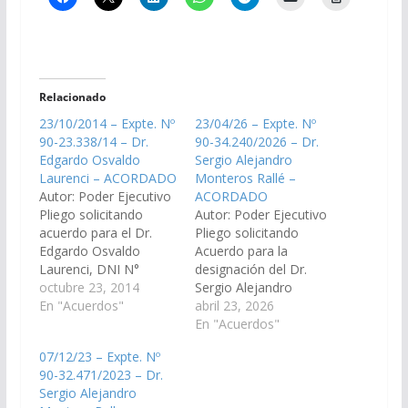
Relacionado
23/10/2014 – Expte. Nº
23/04/26 – Expte. Nº
90-23.338/14 – Dr.
90-34.240/2026 – Dr.
Edgardo Osvaldo
Sergio Alejandro
Laurenci – ACORDADO
Monteros Rallé –
Autor: Poder Ejecutivo
ACORDADO
Pliego solicitando
Autor: Poder Ejecutivo
acuerdo para el Dr.
Pliego solicitando
Edgardo Osvaldo
Acuerdo para la
Laurenci, DNI N°
designación del Dr.
12.701.613, en el cargo
octubre 23, 2014
Sergio Alejandro
de Juez del Tribunal de
En "Acuerdos"
Monteros Rallé, DNI
abril 23, 2026
Juicio Sala I del Distrito
N° 32.537.287, en el
En "Acuerdos"
Judicial Oran.(Expte. Nº
cargo de Juez de
07/12/23 – Expte. Nº
90-23.338/14 - A la
Primera Instancia del
90-32.471/2023 – Dr.
Comisión de Justicia,
Trabajo N° 1, del
Sergio Alejandro
Acuerdos y
Distrito Judicial de