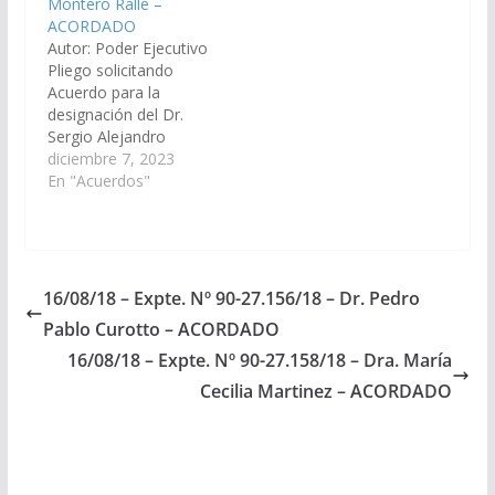
Montero Ralle –
Designaciones).
Orán. (Expte. Nº 90-
ACORDADO
Acordado el
34.240/2026, a la
Autor: Poder Ejecutivo
27/11/2014
Comisión de Justicia,
Pliego solicitando
Acuerdos y
Acuerdo para la
Designaciones).
designación del Dr.
Acordado, el
Sergio Alejandro
28/05/2026.
Monteros Ralle, D.N.I.
diciembre 7, 2023
N° 32.537.287, como
En "Acuerdos"
reemplazante del
cargo de Juez de
Primera Instancia del
Trabajo del Distrito
Judicial Orán. (Expte. Nº
16/08/18 – Expte. Nº 90-27.156/18 – Dr. Pedro
90-32.471/2023, a la
Pablo Curotto – ACORDADO
Comisión de Justicia,
Acuerdos y
16/08/18 – Expte. Nº 90-27.158/18 – Dra. María
Designaciones).
Cecilia Martinez – ACORDADO
Acordado, el
14/12/2023.