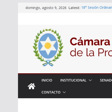
Skip
Latest:
18° Sesión Ordinar
domingo, agosto 9, 2026
to
30/07/2026
El Senado trabaja 
content
estudiantes del cib
Expte. N° 90-34.51
Roque
Expte. Nº 90-34.51
de Protección y Co
INICIO
INSTITUCIONAL
SENAD
CONTACTO