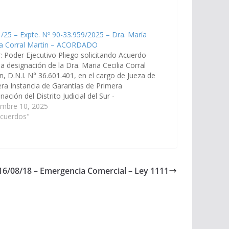
/25 – Expte. Nº 90-33.959/2025 – Dra. María
lia Corral Martin – ACORDADO
: Poder Ejecutivo Pliego solicitando Acuerdo
la designación de la Dra. Maria Cecilia Corral
n, D.N.I. N° 36.601.401, en el cargo de Jueza de
ra Instancia de Garantías de Primera
ación del Distrito Judicial del Sur -
nscripción Metán. (Expte. Nº 90-33.959/2025, a la
embre 10, 2025
ión de Justicia, Acuerdos y…
Acuerdos"
 16/08/18 – Emergencia Comercial – Ley 1111