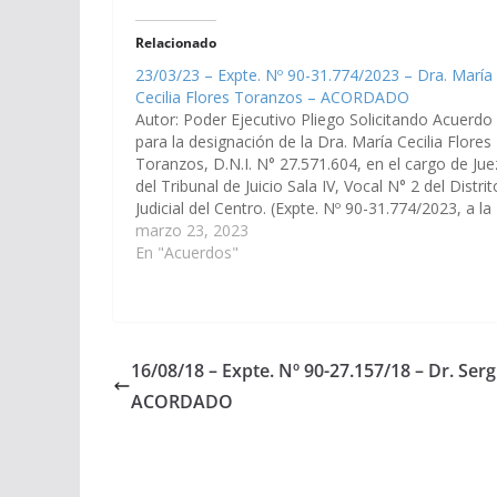
Relacionado
23/03/23 – Expte. Nº 90-31.774/2023 – Dra. María
Cecilia Flores Toranzos – ACORDADO
Autor: Poder Ejecutivo Pliego Solicitando Acuerdo
para la designación de la Dra. María Cecilia Flores
Toranzos, D.N.I. N° 27.571.604, en el cargo de Jue
del Tribunal de Juicio Sala IV, Vocal N° 2 del Distrit
Judicial del Centro. (Expte. Nº 90-31.774/2023, a la
Comisión de Justicia, Acuerdos y Designaciones).
marzo 23, 2023
Acordado,…
En "Acuerdos"
16/08/18 – Expte. Nº 90-27.157/18 – Dr. Ser
ACORDADO