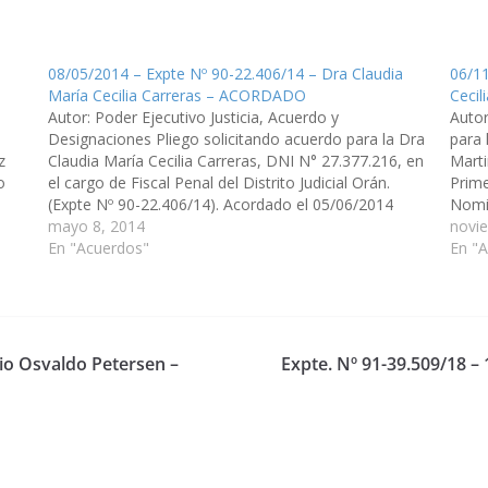
08/05/2014 – Expte Nº 90-22.406/14 – Dra Claudia
06/11
María Cecilia Carreras – ACORDADO
Ceci
Autor: Poder Ejecutivo Justicia, Acuerdo y
Autor
Designaciones Pliego solicitando acuerdo para la Dra
para 
z
Claudia María Cecilia Carreras, DNI N° 27.377.216, en
Marti
o
el cargo de Fiscal Penal del Distrito Judicial Orán.
Prime
(Expte Nº 90-22.406/14). Acordado el 05/06/2014
Nomin
mayo 8, 2014
Circu
novi
En "Acuerdos"
Comis
En "
gio Osvaldo Petersen –
Expte. Nº 91-39.509/18 –