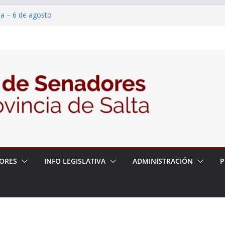
ia – 6 de agosto
en un proyecto de ley para proteger a los
eracoso y la violencia en las redes
7/2026 – 06/08/26 – Fiesta patronal San
6/2026 – 06/08/26 – Créase el Ente Salteño
ntrol Vegetal
ORES
INFO LEGISLATIVA
ADMINISTRACIÓN
P