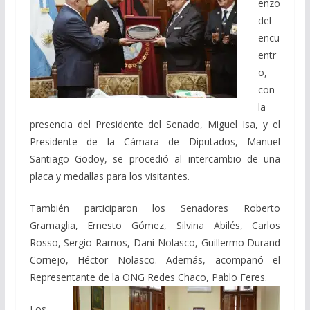
enzo
del
encu
entr
o,
con
la
presencia del Presidente del Senado, Miguel Isa, y el
Presidente de la Cámara de Diputados, Manuel
Santiago Godoy, se procedió al intercambio de una
placa y medallas para los visitantes.
También participaron los Senadores Roberto
Gramaglia, Ernesto Gómez, Silvina Abilés, Carlos
Rosso, Sergio Ramos, Dani Nolasco, Guillermo Durand
Cornejo, Héctor Nolasco. Además, acompañó el
Representante de la ONG Redes Chaco, Pablo Feres.
Los