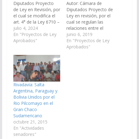
Diputados Proyecto
Autor: Cámara de
de Ley en Revisión, por
Diputados Proyecto de
el cual se modifica el
Ley en revisión, por el
art. 4° de la Ley 6710 –
cual se regulan las
Ley del Deporte.
julio 4, 2024
relaciones entre el
(Expte. N° 91-
En "Proyectos de Ley
Estado Provincial y las
junio 6, 2019
49.904/2024, a la
Aprobados"
organizaciones de la
En "Proyectos de Ley
Comisión de Turismo y
sociedad civil. (Expte.
Aprobados"
Deportes). Aprobado
Nº 91-40.408/18, a la
en definitiva, el
Comisión de
19/06/2025 Poder
Legislación General,
Ejecutivo para su
del Trabajo y Régimen
Promulgación. Ley Nº
Previsional). En la
8.497 Decreto de
Sesión de fecha
Rivadavia: Salta
Promulgación…
22/04/2021, vuelve a
Argentina, Paraguay y
comisión.…
Bolivia Unidos por el
Rio Pilcomayo en el
Gran Chaco
Sudamericano
octubre 21, 2015
En "Actividades
senadores"