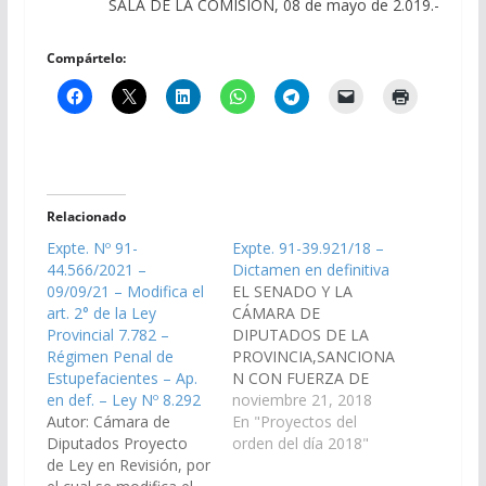
SALA DE LA COMISIÓN, 08 de mayo de 2.019.-
Compártelo:
Relacionado
Expte. Nº 91-
Expte. 91-39.921/18 –
44.566/2021 –
Dictamen en definitiva
09/09/21 – Modifica el
EL SENADO Y LA
art. 2° de la Ley
CÁMARA DE
Provincial 7.782 –
DIPUTADOS DE LA
Régimen Penal de
PROVINCIA,SANCIONA
Estupefacientes – Ap.
N CON FUERZA DE
en def. – Ley Nº 8.292
LEY Artículo
noviembre 21, 2018
Autor: Cámara de
1°.- Sustitúyase el
En "Proyectos del
Diputados Proyecto
artículo 2° de la Ley
orden del día 2018"
de Ley en Revisión, por
7782 por el siguiente: