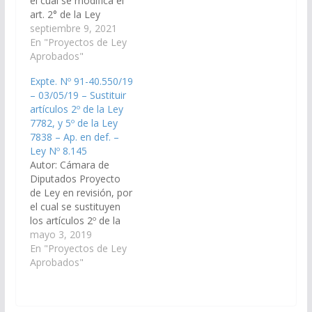
el cual se modifica el
"Art. 2°.- Las multas,
art. 2° de la Ley
beneficios
Provincial 7.782 –
septiembre 9, 2021
económicos, bienes
Régimen Penal de
En "Proyectos de Ley
decomisados y el
Estupefacientes-.
Aprobados"
producto de su venta,
(Expte. N° 91-
serán destinados a la
Expte. Nº 91-40.550/19
44.566/2021, a la
prevención, asistencia
– 03/05/19 – Sustituir
Comisión de Adicción,
y rehabilitación…
artículos 2º de la Ley
Tráfico y Consumo
7782, y 5º de la Ley
Ilícito de Drogas).
7838 – Ap. en def. –
Aprobado, el
Ley Nº 8.145
18/11/2021 Poder
Autor: Cámara de
Ejecutivo para su
Diputados Proyecto
Promulgación. Ley Nº…
de Ley en revisión, por
el cual se sustituyen
los artículos 2º de la
Ley 7.782; 5º, 23 y 25
mayo 3, 2019
de la Ley 7.838 –
En "Proyectos de Ley
Extinción de Dominio
Aprobados"
Provincial. (Expte. Nº
91-40.550/19, a
Comisión de