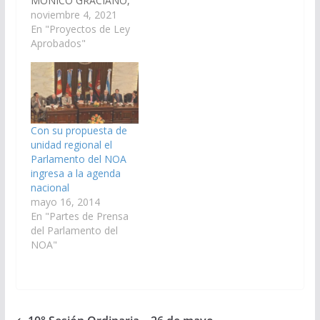
MONICO GRACIANO,
terminales de
MASHUR LAPAD,
noviembre 4, 2021
transporte, medios de
DANI RAUL NOLASCO
En "Proyectos de Ley
transporte público,
y CARLOS NICOLAS
Aprobados"
pasos fronterizos,
AMPUERO, esta ley
oficinas públicas de
tiene por objeto
turismo y lugares
promocionar y
oficiales de
garantizar el acceso al
promoción, la leyenda
empleo de personas
que diga en…
que han sido víctimas
Con su propuesta de
de trata y explotación
unidad regional el
de personas en sus
Parlamento del NOA
distintas modalidades,
ingresa a la agenda
reconocidas por…
nacional
mayo 16, 2014
En "Partes de Prensa
del Parlamento del
NOA"