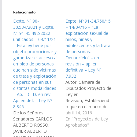
Relacionado
Expte. Nº 90-
Expte. Nº 91-34.750/15
30.534/2021 y Expte.
– 14/04/16 – “La
Nº 91-45.492/2022
explotación sexual de
unificados – 04/11/21
niños, niñas y
– Esta ley tiene por
adolescentes y la trata
objeto promocionar y
de personas.
garantizar el acceso al
Denuncíelo” – en
empleo de personas
revisión – ap. en
que han sido víctimas
definitiva – Ley Nº
de trata y explotación
7.932
de personas en sus
Autor: Cámara de
distintas modalidades
Diputados Proyecto de
– Ap. – C. D. en rev. –
Ley en
Ap. en def. – Ley Nº
Revisión, Estableciend
8.345
o que en el marco de
De los Señores
la Ley Nacional 27.046,
abril 14, 2016
Senadores CARLOS
se establece la
En "Proyectos de Ley
ALBERTO ROSSO,
obligación de exhibir
Aprobados"
JAVIER ALBERTO
en lugares visibles de