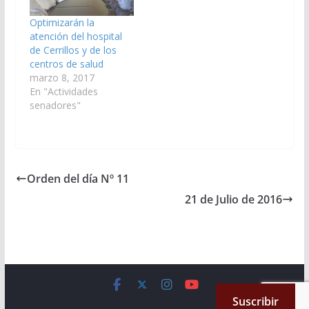
Senado, Mitre 550 piso
Pública, Dr. Oscar Villa
1º. Posteriormente, a
Nougues, para analizar
Optimizarán la
las 18:00 hs la…
diversos proyectos que
atención del hospital
se encuentran en
de Cerrillos y de los
carpeta.…
centros de salud
marzo 8, 2017
En "Actividades
senadores"
Orden del día Nº 11
21 de Julio de 2016
Copyright © 2026
Cámara de Senadores
. All rights reserved.
Suscribir