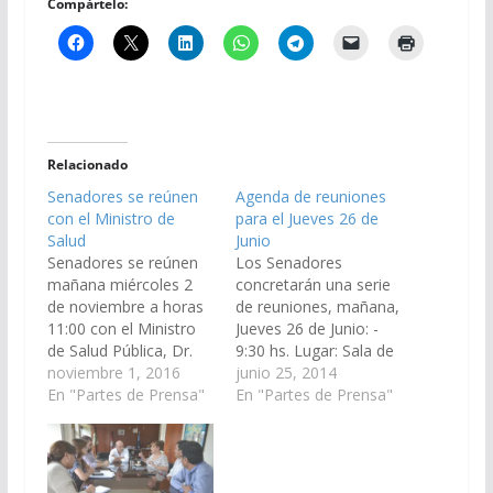
Compártelo:
Relacionado
Senadores se reúnen
Agenda de reuniones
con el Ministro de
para el Jueves 26 de
Salud
Junio
Senadores se reúnen
Los Senadores
mañana miércoles 2
concretarán una serie
de noviembre a horas
de reuniones, mañana,
11:00 con el Ministro
Jueves 26 de Junio: -
de Salud Pública, Dr.
9:30 hs. Lugar: Sala de
Roque Mascarello, a
noviembre 1, 2016
Comisiones, caseros
junio 25, 2014
fin de conocer sobre
En "Partes de Prensa"
519 piso 2º. La
En "Partes de Prensa"
diversos temas de su
Comisión de Salud
cartera. La reunión se
Pública y Seguridad
realizará en la Sala
Social, invitó al
Presidencia del
Ministro de Salud