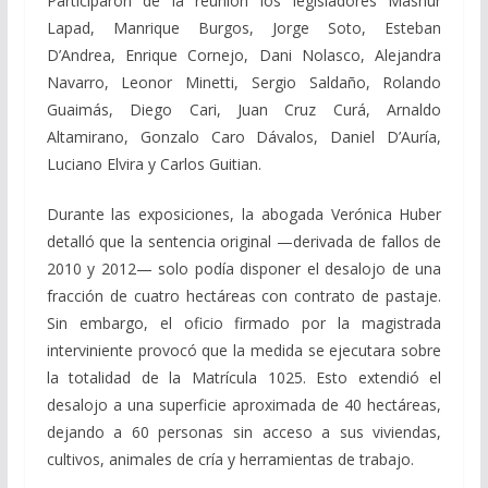
Participaron de la reunión los legisladores Mashur
Lapad, Manrique Burgos, Jorge Soto, Esteban
D’Andrea, Enrique Cornejo, Dani Nolasco, Alejandra
Navarro, Leonor Minetti, Sergio Saldaño, Rolando
Guaimás, Diego Cari, Juan Cruz Curá, Arnaldo
Altamirano, Gonzalo Caro Dávalos, Daniel D’Auría,
Luciano Elvira y Carlos Guitian.
Durante las exposiciones, la abogada Verónica Huber
detalló que la sentencia original —derivada de fallos de
2010 y 2012— solo podía disponer el desalojo de una
fracción de cuatro hectáreas con contrato de pastaje.
Sin embargo, el oficio firmado por la magistrada
interviniente provocó que la medida se ejecutara sobre
la totalidad de la Matrícula 1025. Esto extendió el
desalojo a una superficie aproximada de 40 hectáreas,
dejando a 60 personas sin acceso a sus viviendas,
cultivos, animales de cría y herramientas de trabajo.