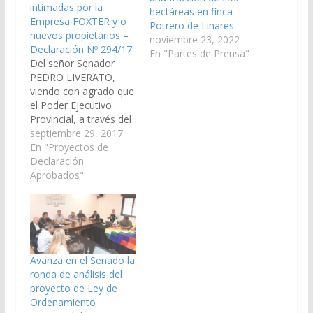
intimadas por la
hectáreas en finca
Empresa FOXTER y o
Potrero de Linares
nuevos propietarios –
noviembre 23, 2022
Declaración Nº 294/17
En "Partes de Prensa"
Del señor Senador
PEDRO LIVERATO,
viendo con agrado que
el Poder Ejecutivo
Provincial, a través del
Ministerio de Justicia y
septiembre 29, 2017
Derechos Humanos,
En "Proyectos de
Ministerio de Asuntos
Declaración
Indígenas y Desarrollo
Aprobados"
Comunitario; arbitren
las medidas que
resulten necesarias a
los fines que tome
urgente intervención
en el caso de las
Avanza en el Senado la
familias originarias
ronda de análisis del
que…
proyecto de Ley de
Ordenamiento