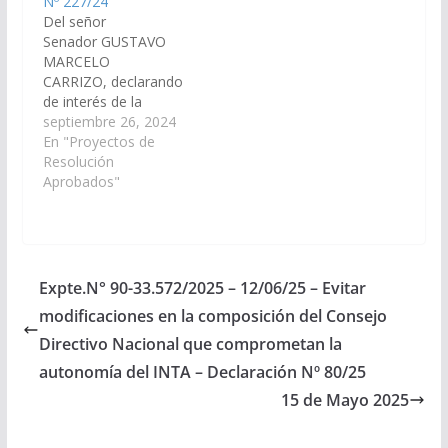
Nº 227/24
FUERZA DE …
Del señor
Senador GUSTAVO
MARCELO
CARRIZO, declarando
de interés de la
Cámara de Senadores
septiembre 26, 2024
la Resolución Nº
En "Proyectos de
109/24, dictada el 11
Resolución
de Setiembre de 2.024,
Aprobados"
en el marco de la
reunión del Honorable
Parlamento del Norte
Grande, donde se
promueve la
Expte.N° 90-33.572/2025 – 12/06/25 – Evitar
implementación a nivel
modificaciones en la composición del Consejo
regional, de un
Sistema de Alerta
Directivo Nacional que comprometan la
Temprana para…
autonomía del INTA – Declaración Nº 80/25
15 de Mayo 2025