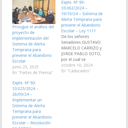
Expte. Nº 90-
33.062/2024 –
10/10/24 – Sistema de
Alerta Temprana para
prevenir el Abandono
Prosigue el análisis del
Escolar – Ley 1111
proyecto de
De los señores
implementación del
Senadores GUSTAVO
Sistema de Alerta
MARCELO CARRIZO y
Temprana para
JORGE PABLO SOTO,
prevenir el Abandono
por el cual se
Escolar
implementa el Sistema
octubre 10, 2024
junio 25, 2025
de Alerta. (Expte. Nº
En "Caducados"
En "Partes de Prensa"
90-33.062/2024, a la
Comisión de
Expte. Nº 90-
Educación, Cultura,
33.025/2024 –
Ciencia y Tecnología).
26/09/24 –
Ley 1111 de fecha
Implementar un
05/03/2026 LA
Sistema de Alerta
CÁMARA DE
Temprana para
SENADORES DE LA
prevenir el Abandono
PROVINCIA DE SALTA
Escolar – Resolución
SANCIONA CON