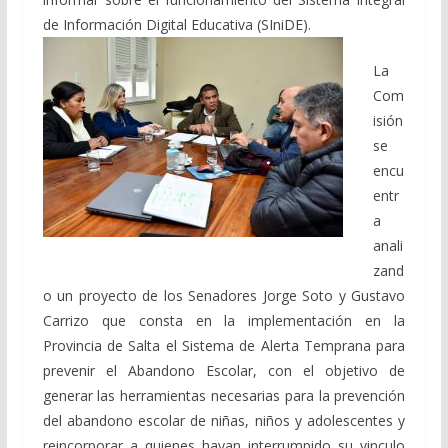
de Información Digital Educativa (SIniDE).
La
Com
isión
se
encu
entr
a
anali
zand
o un proyecto de los Senadores Jorge Soto y Gustavo
Carrizo que consta en la implementación en la
Provincia de Salta el Sistema de Alerta Temprana para
prevenir el Abandono Escolar, con el objetivo de
generar las herramientas necesarias para la prevención
del abandono escolar de niñas, niños y adolescentes y
reincorporar a quienes hayan interrumpido su vinculo