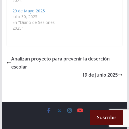
2024"
29 de Mayo 2025
julio 30, 2025
En "Diario de Sesiones
2025"
Analizan proyecto para prevenir la deserción
escolar
19 de Junio 2025
Copyright © 2026
Cámara de Senadores
. All rights reserved.
Suscribir
Theme:
ColorMag
by ThemeGrill. Powered by
WordPress
.